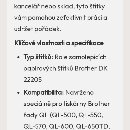
kancelář nebo sklad, tyto štítky
vám pomohou zefektivnit práci a
udržet pořádek.
Klíčové vlastnosti a specifikace
Typ štítků:
Role samolepicích
papírových štítků Brother DK
22205
Kompatibilita:
Navrženo
speciálně pro tiskárny Brother
řady QL (QL-500, QL-550,
QL-570, QL-600, QL-650TD,