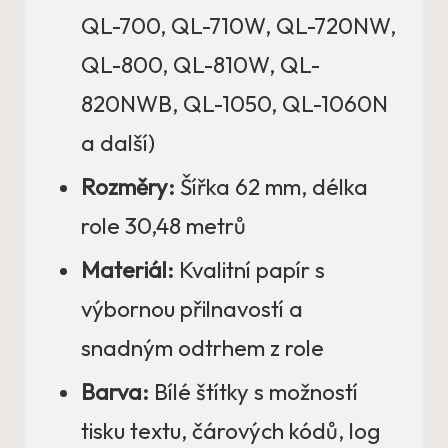
QL-700, QL-710W, QL-720NW,
QL-800, QL-810W, QL-
820NWB, QL-1050, QL-1060N
a další)
Rozměry:
Šířka 62 mm, délka
role 30,48 metrů
Materiál:
Kvalitní papír s
výbornou přilnavostí a
snadným odtrhem z role
Barva:
Bílé štítky s možností
tisku textu, čárových kódů, log