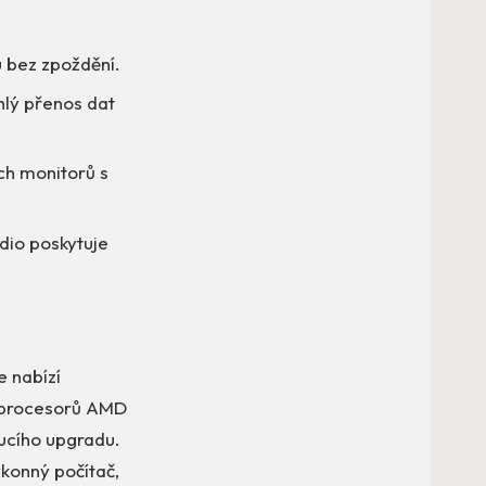
u bez zpoždění.
hlý přenos dat
ch monitorů s
dio poskytuje
e nabízí
ra procesorů AMD
ucího upgradu.
konný počítač,