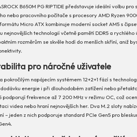
ASROCK B650M PG RIPTIDE představuje ideální volbu pro 
ího nebo pracovního počítače s procesory AMD Ryzen 900
 formátu Micro ATX kombinuje moderní socket AM5 s čip
u nejnovějších technologií včetně pamětí DDR5 a rychlého ú
ktním rozměrům se skvěle hodí do menších skříní, aniž bys
nektivity.
abilita pro náročné uživatele
a pokročilým napájecím systémem 12+2+1 fází s technologi
ní dodávku energie i při dlouhodobém zatížení nebo přetakto
 podporují frekvence až 7 200 MHz v režimu OC, což ocení
aci videa nebo hraní nejnovějších her. Dva M.2 sloty nabízej
ní – jeden z nich podporuje standard PCIe Gen5 pro bleskur
Gen4.