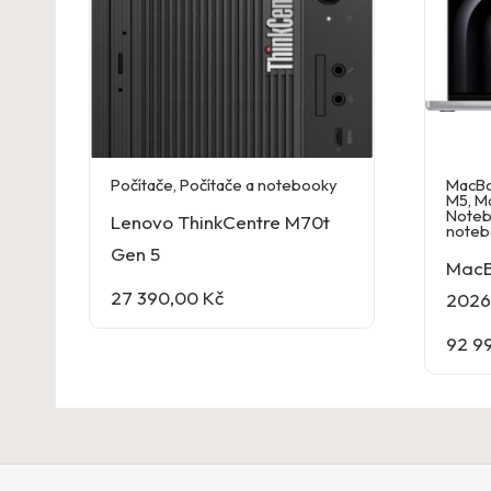
Počítače
,
Počítače a notebooky
MacBo
M5
,
M
Noteb
Lenovo ThinkCentre M70t
noteb
Gen 5
MacB
27 390,00
Kč
2026 
92 9