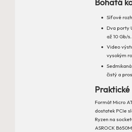
Bohatá ko
Síťové rozh
Dva porty 
až 10 Gb/s.
Video výst
vysokým ro
Sedmikanál
čistý a pro
Praktické 
Formát Micro AT
dostatek PCIe sl
Ryzen na socket
ASROCK B650M PG