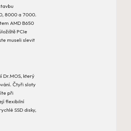
stavbu
0, 8000 a 7000.
setem AMD B650
ložiště PCIe
te museli slevit
í Dr.MOS, který
vání. Čtyři sloty
te při
í flexibilní
ychlé SSD disky,