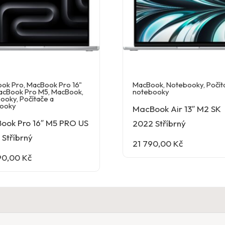
ok Pro
,
MacBook Pro 16"
MacBook
,
Notebooky
,
Počít
acBook Pro M5
,
MacBook
,
notebooky
ooky
,
Počítače a
ooky
MacBook Air 13″ M2 SK
ook Pro 16″ M5 PRO US
2022 Stříbrný
Stříbrný
21 790,00
Kč
90,00
Kč