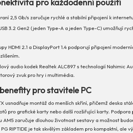
nektivita pro každodenní použití
raní 2,5 Gb/s zaručuje rychlé a stabilní připojení k internet
USB 3.2 Gen2 (jeden Type-A a jeden Type-C) umožňují ryc
upy HDMI 2.1 a DisplayPort 1.4 podporují připojení moderní
zlišením.
ový audio kodek Realtek ALC897 s technologií Nahimic Au
storový zvuk pro hry i multimédia.
benefity pro stavitele PC
X usnadňuje montáž do menších skříní, přičemž deska stál
otů pro grafické karty nebo další rozšiřující karty. Podpo
u AM5 zaručuje dlouhou životnost sestavy a možnost budo
 RIPTIDE je tak skvělým základem pro kompaktní, ale vý