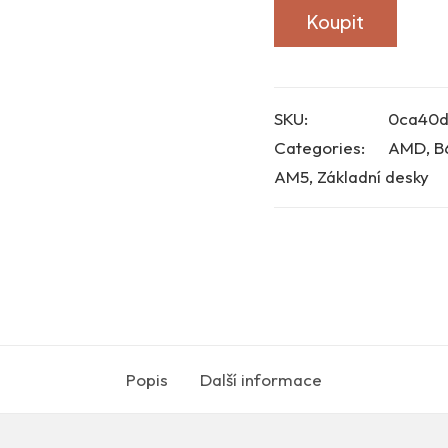
Koupit
SKU:
0ca40d
Categories:
AMD
,
B
AM5
,
Základní desky
Popis
Další informace