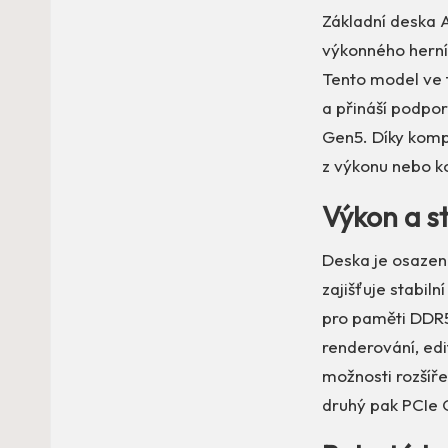
Základní deska 
výkonného hern
Tento model ve
a přináší podpor
Gen5. Díky kompa
z výkonu nebo ko
Výkon a st
Deska je osazen
zajišťuje stabil
pro paměti DDR5
renderování, edit
možnosti rozšíře
druhý pak PCIe 