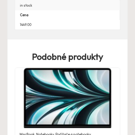
in stock
Cena
1449.00
Podobné produkty
MacBook
,
Notebooky
,
Počítače a notebooky