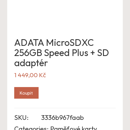
ADATA MicroSDXC
256GB Speed Plus + SD
adaptér
1 449,00
Kč
Koupit
SKU:
3336b967faab
Categories:
Paměťové karty
,