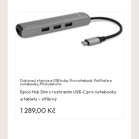
Dokovací stanice a USB huby
,
Pro notebook
,
Počítače a
notebooky
,
Příslušenství
Epico Hub Slim s rozhraním USB-C pro notebooky
a tablety – stříbrný
1 289,00
Kč