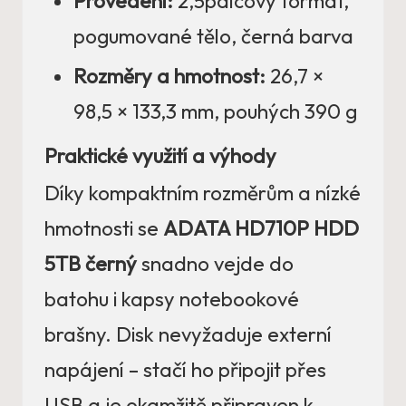
Provedení:
2,5palcový formát,
pogumované tělo, černá barva
Rozměry a hmotnost:
26,7 ×
98,5 × 133,3 mm, pouhých 390 g
Praktické využití a výhody
Díky kompaktním rozměrům a nízké
hmotnosti se
ADATA HD710P HDD
5TB černý
snadno vejde do
batohu i kapsy notebookové
brašny. Disk nevyžaduje externí
napájení – stačí ho připojit přes
USB a je okamžitě připraven k