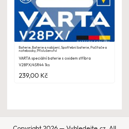
Baterie
,
Baterie a nabíjení
,
Spotřební baterie
,
Počítače a
notebooky
,
Příslušenství
VARTA speciální baterie s oxidem stříbra
V28PX/4SR44 1ks
239,00
Kč
Copyright 2026 — Vyhledejte.cz. All