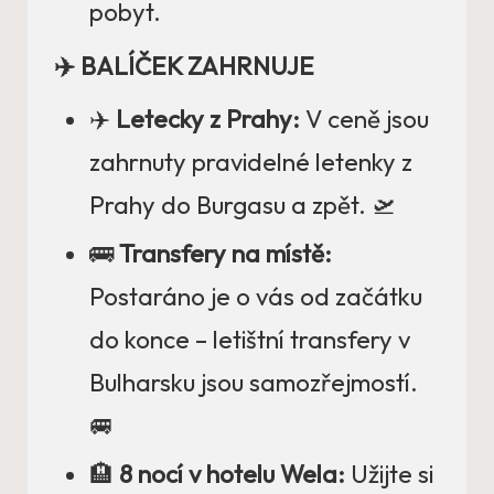
pobyt.
✈️ BALÍČEK ZAHRNUJE
✈️
Letecky z Prahy:
V ceně jsou
zahrnuty pravidelné letenky z
Prahy do Burgasu a zpět. 🛫
🚌
Transfery na místě:
Postaráno je o vás od začátku
do konce – letištní transfery v
Bulharsku jsou samozřejmostí.
🚐
🏨
8 nocí v hotelu Wela:
Užijte si