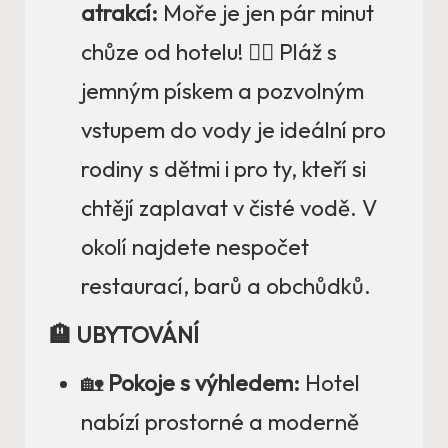
atrakcí:
Moře je jen pár minut
chůze od hotelu! 🚶‍♂️ Pláž s
jemným pískem a pozvolným
vstupem do vody je ideální pro
rodiny s dětmi i pro ty, kteří si
chtějí zaplavat v čisté vodě. V
okolí najdete nespočet
restaurací, barů a obchůdků.
🏨 UBYTOVÁNÍ
🏡
Pokoje s výhledem:
Hotel
nabízí prostorné a moderně