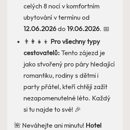
celých 8 nocí v komfortním
ubytování v termínu od
12.06.2026
do
19.06.2026
. 📅
👨‍👩‍👧‍👦
Pro všechny typy
cestovatelů:
Tento zájezd je
jako stvořený pro páry hledající
romantiku, rodiny s dětmi i
party přátel, kteří chtějí zažít
nezapomenutelné léto. Každý
si tu najde to své! 🎉
🌺 Neváhejte ani minutu!
Hotel