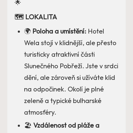
🌟
🗺️ LOKALITA
🌍
Poloha a umístění:
Hotel
Wela stojí v klidnější, ale přesto
turisticky atraktivní části
Slunečného Pobřeží. Jste v srdci
dění, ale zároveň si užíváte klid
na odpočinek. Okolí je plné
zeleně a typické bulharské
atmosféry.
🏖️
Vzdálenost od pláže a