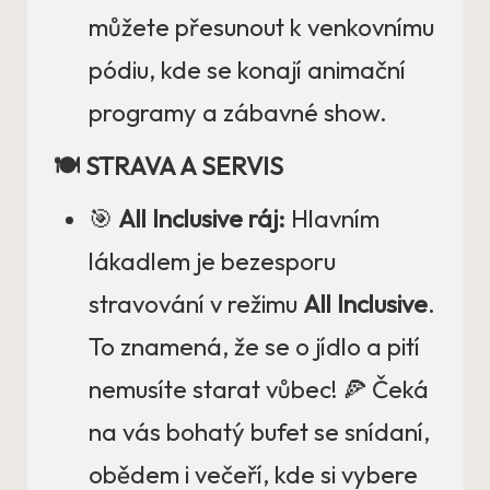
můžete přesunout k venkovnímu
pódiu, kde se konají animační
programy a zábavné show.
🍽️ STRAVA A SERVIS
🎯
All Inclusive ráj:
Hlavním
lákadlem je bezesporu
stravování v režimu
All Inclusive
.
To znamená, že se o jídlo a pití
nemusíte starat vůbec! 🍕 Čeká
na vás bohatý bufet se snídaní,
obědem i večeří, kde si vybere