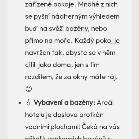
zařízené pokoje. Mnohé z nich
se pyšní nádherným výhledem
buď na svěží bazény, nebo
přímo na moře. Každý pokoj je
navržen tak, abyste se v něm
cítili jako doma, jen s tím
rozdílem, že za okny máte ráj.
😊
💧
Vybavení a bazény:
Areál
hotelu je doslova protkán
vodními plochami! Čeká na vás
několik venkovních bazénů s