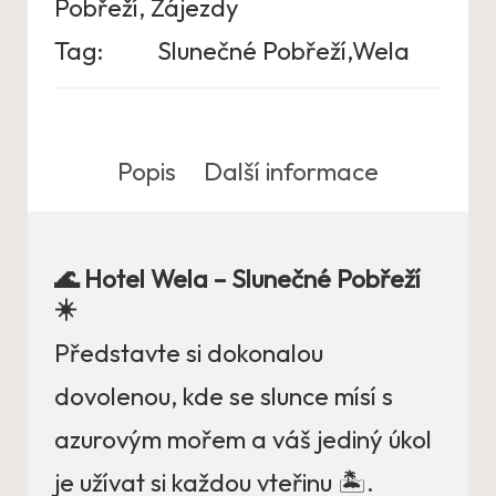
Pobřeží
,
Zájezdy
Tag:
Slunečné Pobřeží,Wela
Popis
Další informace
🌊 Hotel Wela – Slunečné Pobřeží
☀️
Představte si dokonalou
dovolenou, kde se slunce mísí s
azurovým mořem a váš jediný úkol
je užívat si každou vteřinu 🏝️.