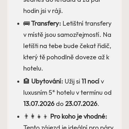
hodin jsi v ráji.
🚌
Transfery:
Letištní transfery
v místě jsou samozřejmostí. Na
letišti na tebe bude čekat řidič,
který tě pohodlně doveze až k
hotelu.
🏨
Ubytování:
Užij si
11 nocí
v
luxusním 5* hotelu v termínu od
13.07.2026
do
23.07.2026
.
👨‍👩‍👧‍👦
Pro koho je vhodné:
Tento zájezd je ideální pro páry