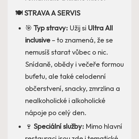
🍽️ STRAVA A SERVIS
🎯
Typ stravy:
Užij si
Ultra All
inclusive
– to znamená, že se
nemusíš starat vůbec o nic.
Snídaně, obědy i večeře formou
bufetu, ale také celodenní
občerstvení, snacky, zmrzlina a
nealkoholické i alkoholické
nápoje po celý den.
🍷
Speciální služby:
Mimo hlavní
restauraci jsou zde i tematické