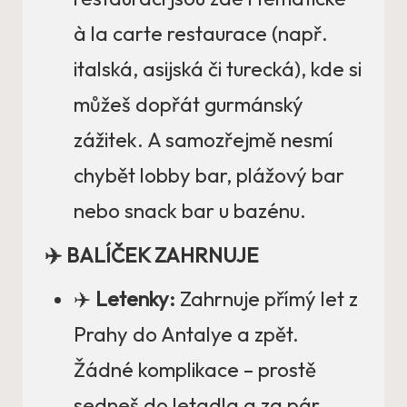
à la carte restaurace (např.
italská, asijská či turecká), kde si
můžeš dopřát gurmánský
zážitek. A samozřejmě nesmí
chybět lobby bar, plážový bar
nebo snack bar u bazénu.
✈️ BALÍČEK ZAHRNUJE
✈️
Letenky:
Zahrnuje přímý let z
Prahy do Antalye a zpět.
Žádné komplikace – prostě
sedneš do letadla a za pár