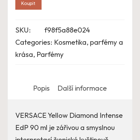
Koupit
SKU:
f98f5a88e024
Categories:
Kosmetika, parfémy a
krása
,
Parfémy
Popis
Další informace
VERSACE Yellow Diamond Intense
EdP 90 ml je zářivou a smyslnou
interpretací ikonické květinově-