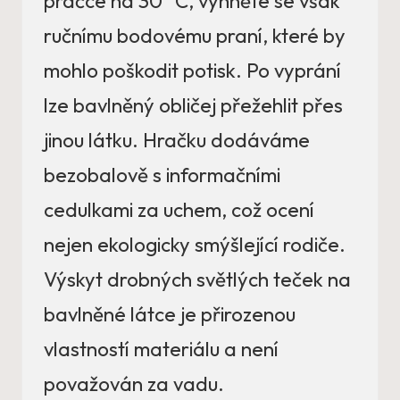
pračce na 30 °C, vyhněte se však
ručnímu bodovému praní, které by
mohlo poškodit potisk. Po vyprání
lze bavlněný obličej přežehlit přes
jinou látku. Hračku dodáváme
bezobalově s informačními
cedulkami za uchem, což ocení
nejen ekologicky smýšlející rodiče.
Výskyt drobných světlých teček na
bavlněné látce je přirozenou
vlastností materiálu a není
považován za vadu.