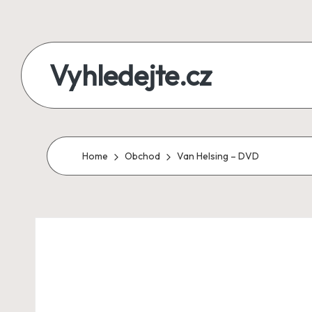
Skip
to
Vyhledejte.cz
content
zájezdy,
recenze,
produkty
Home
Obchod
Van Helsing – DVD
i
půjčky
na
jednom
místě