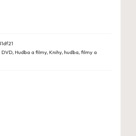
31df21
á DVD
,
Hudba a filmy
,
Knihy, hudba, filmy a