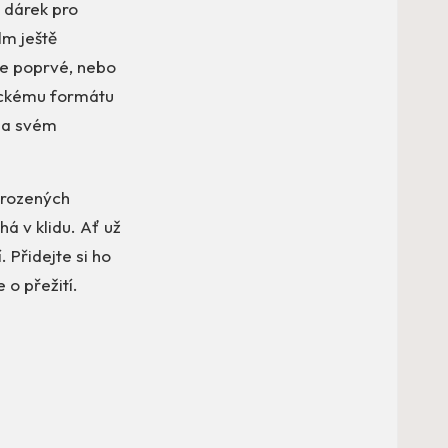
 dárek pro
lm ještě
áte poprvé, nebo
ickému formátu
 na svém
irozených
á v klidu. Ať už
 Přidejte si ho
 o přežití.