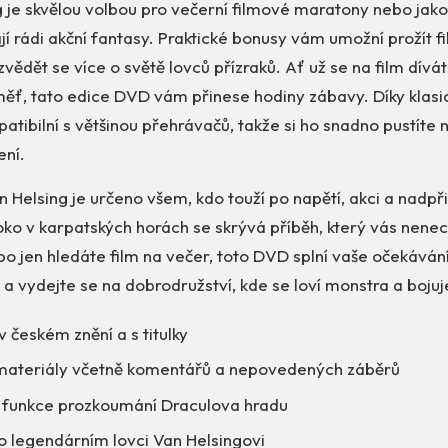
 je skvělou volbou pro večerní filmové maratony nebo jako
ají rádi akční fantasy. Praktické bonusy vám umožní prožít fi
ozvědět se více o světě lovců přízraků. Ať už se na film dív
ěť, tato edice DVD vám přinese hodiny zábavy. Díky klas
atibilní s většinou přehrávačů, takže si ho snadno pustíte
ení.
Helsing je určeno všem, kdo touží po napětí, akci a nadpř
ko v karpatských horách se skrývá příběh, který vás nenech
ebo jen hledáte film na večer, toto DVD splní vaše očekávání.
 a vydejte se na dobrodružství, kde se loví monstra a bojuje
 v českém znění a s titulky
ateriály včetně komentářů a nepovedených záběrů
ní funkce prozkoumání Draculova hradu
 legendárním lovci Van Helsingovi