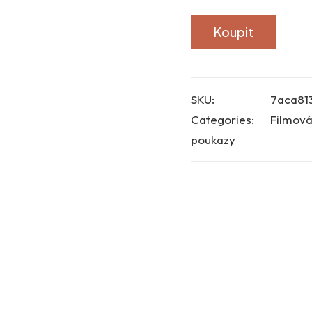
Koupit
SKU:
7aca81
Categories:
Filmov
poukazy