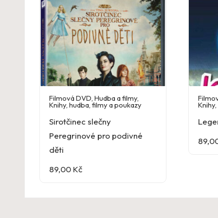
Filmová DVD
,
Hudba a filmy
,
Filmo
Knihy, hudba, filmy a poukazy
Knihy,
Sirotčinec slečny
Lege
Peregrinové pro podivné
89,0
děti
89,00
Kč