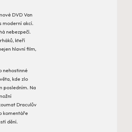
ilmové DVD Van
 s moderní akcí.
há nebezpečí.
rháků, kteří
ejen hlavní film,
do nehostinné
věta, kde zlo
ím posledním. Na
možní
zkoumat Draculův
bo komentáře
stí dění.