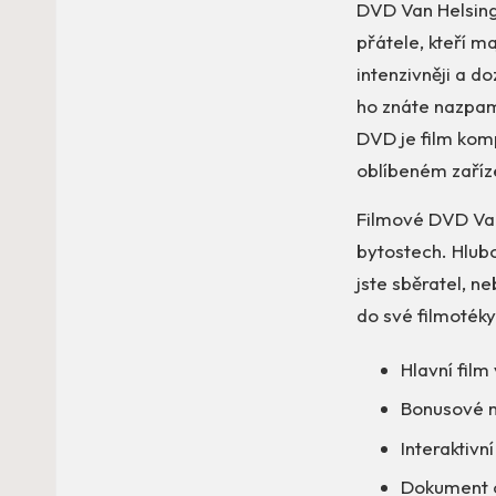
DVD Van Helsing
přátele, kteří m
intenzivněji a d
ho znáte nazpam
DVD je film komp
oblíbeném zaříz
Filmové DVD Van 
bytostech. Hlubo
jste sběratel, n
do své filmotéky
Hlavní film
Bonusové m
Interaktiv
Dokument o