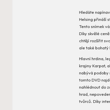
Hledáte napínav
Helsing přináší 
Tento snímek vá
Díky skvělé ceně
chtějí rozšířit s
ale také bohatý
Hlavní hrdina, l
krajiny Karpat, 
nabývá podoby n
tomto DVD najde
nahlédnout do z
hrad, nepoveden
tvůrců. Díky int