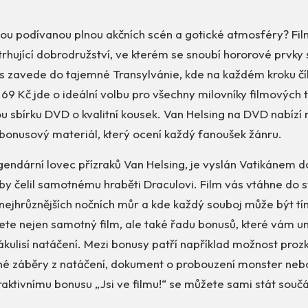
ou podívanou plnou akčních scén a gotické atmosféry? F
strhující dobrodružství, ve kterém se snoubí hororové prvky
s zavede do tajemné Transylvánie, kde na každém kroku čí
 69 Kč jde o ideální volbu pro všechny milovníky filmových t
vou sbírku DVD o kvalitní kousek. Van Helsing na DVD nabízí n
 bonusový materiál, který ocení každý fanoušek žánru.
egendární lovec přízraků Van Helsing, je vyslán Vatikánem 
aby čelil samotnému hraběti Draculovi. Film vás vtáhne do s
ejhrůznějších nočních můr a kde každý souboj může být t
te nejen samotný film, ale také řadu bonusů, které vám u
ákulisí natáčení. Mezi bonusy patří například možnost pro
é záběry z natáčení, dokument o probouzení monster ne
eraktivnímu bonusu „Jsi ve filmu!“ se můžete sami stát součá