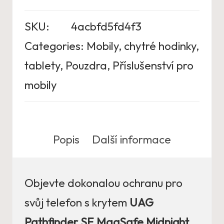
SKU:
4acbfd5fd4f3
Categories:
Mobily, chytré hodinky,
tablety
,
Pouzdra
,
Příslušenství pro
mobily
Popis
Další informace
Objevte dokonalou ochranu pro
svůj telefon s krytem
UAG
Pathfinder SE MagSafe Midnight