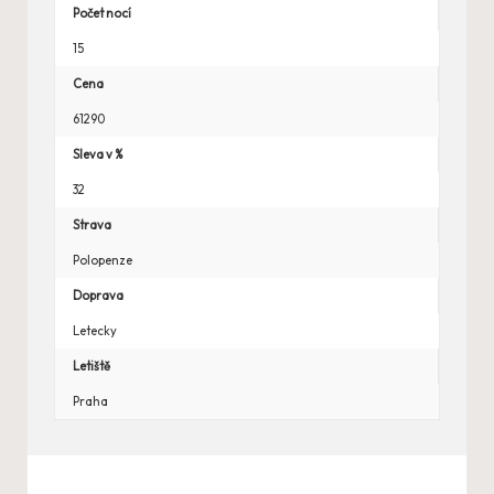
Počet nocí
15
Cena
61290
Sleva v %
32
Strava
Polopenze
Doprava
Letecky
Letiště
Praha