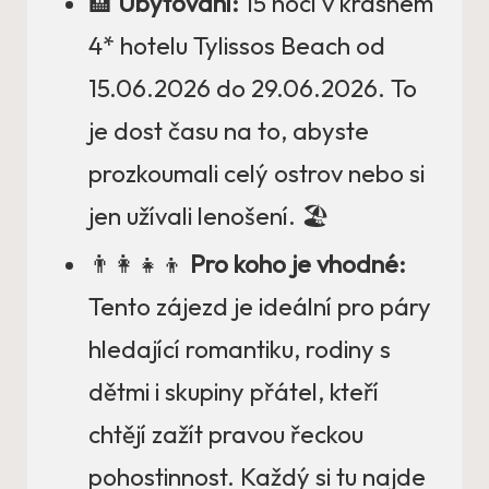
🏨
Ubytování:
15 nocí v krásném
4* hotelu Tylissos Beach od
15.06.2026 do 29.06.2026. To
je dost času na to, abyste
prozkoumali celý ostrov nebo si
jen užívali lenošení. 🏖️
👨‍👩‍👧‍👦
Pro koho je vhodné:
Tento zájezd je ideální pro páry
hledající romantiku, rodiny s
dětmi i skupiny přátel, kteří
chtějí zažít pravou řeckou
pohostinnost. Každý si tu najde