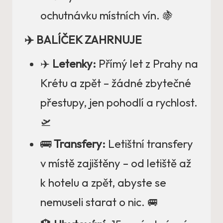
ochutnávku místních vín. 🍇
✈️ BALÍČEK ZAHRNUJE
✈️
Letenky:
Přímý let z Prahy na
Krétu a zpět – žádné zbytečné
přestupy, jen pohodlí a rychlost.
🛫
🚌
Transfery:
Letištní transfery
v místě zajištěny – od letiště až
k hotelu a zpět, abyste se
nemuseli starat o nic. 🚐