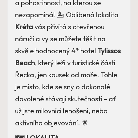
a pohostinnost, na kterou se
nezapomíná! 🏝️ Oblíbená lokalita
Kréta
vás přivítá s otevřenou
náručí a vy se můžete těšit na
skvěle hodnocený 4* hotel
Tylissos
Beach
, který leží v turistické části
Řecka, jen kousek od moře. Tohle
je místo, kde se sny o dokonalé
dovolené stávají skutečností – ať
už jste milovníci lenošení, nebo
aktivního objevování. 🌟
🗺️ LOKALITA