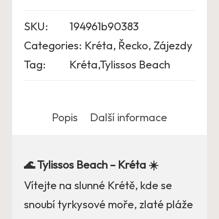
SKU:
194961b90383
Categories:
Kréta
,
Řecko
,
Zájezdy
Tag:
Kréta,Tylissos Beach
Popis
Další informace
🌊 Tylissos Beach – Kréta ☀️
Vítejte na slunné Krétě, kde se
snoubí tyrkysové moře, zlaté pláže