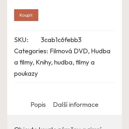
Koupit
SKU:
3cab1c6febb3
Categories:
Filmová DVD
,
Hudba
a filmy
,
Knihy, hudba, filmy a
poukazy
Popis
Další informace