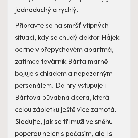
jednoduchý a rychlý.
Připravte se na smršť vtipných
situací, kdy se chudý doktor Hájek
ocitne v přepychovém apartmá,
zatímco továrník Bárta marně
bojuje s chladem a nepozorným
personálem. Do hry vstupuje i
Bártova půvabná dcera, která
celou zápletku ještě více zamotá.
Sledujte, jak se tři muži ve sněhu
poperou nejen s počasím, ale i s