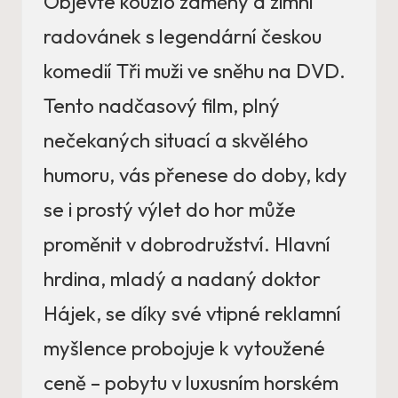
Objevte kouzlo záměny a zimní
radovánek s legendární českou
komedií Tři muži ve sněhu na DVD.
Tento nadčasový film, plný
nečekaných situací a skvělého
humoru, vás přenese do doby, kdy
se i prostý výlet do hor může
proměnit v dobrodružství. Hlavní
hrdina, mladý a nadaný doktor
Hájek, se díky své vtipné reklamní
myšlence probojuje k vytoužené
ceně – pobytu v luxusním horském