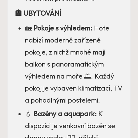
🏨 UBYTOVÁNÍ
🏡
Pokoje s výhledem:
Hotel
nabízí moderně zařízené
pokoje, z nichž mnohé mají
balkon s panoramatickým
výhledem na moře 🌅. Každý
pokoj je vybaven klimatizací, TV
a pohodlnými postelemi.
💧
Bazény a aquapark:
K
dispozici je venkovní bazén se
slanou vodou 🏊‍♂️, dětský