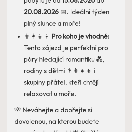
pobytu je od
13.08.2026
do
20.08.2026
📅. Ideální týden
plný slunce a moře!
👨‍👩‍👧‍👦
Pro koho je vhodné:
Tento zájezd je perfektní pro
páry hledající romantiku 💑,
rodiny s dětmi 👨‍👩‍👧‍👦 i
skupiny přátel, kteří chtějí
relaxovat u moře.
🌺 Neváhejte a dopřejte si
dovolenou, na kterou budete