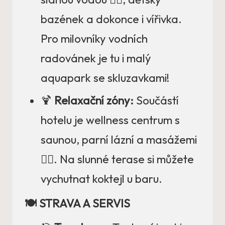
bazének a dokonce i vířivka.
Pro milovníky vodních
radovánek je tu i malý
aquapark se skluzavkami!
🍹
Relaxační zóny:
Součástí
hotelu je wellness centrum s
saunou, parní lázní a masážemi
🧖‍♀️. Na slunné terase si můžete
vychutnat koktejl u baru.
🍽️ STRAVA A SERVIS