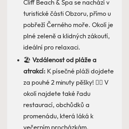
Cliff Beach & Spa se nachází v
turistické části Obzoru, přímo u
pobřeží Černého moře. Okolí je
plné zeleně a klidných zákoutí,
ideální pro relaxaci.
🏖️
Vzdálenost od pláže a
atrakcí:
K písečné pláži dojdete
za pouhé 2 minuty pěšky! 🚶‍♂️ V
okolí najdete také řadu
restaurací, obchůdků a
promenádu, která láká k
večerním procházkám.