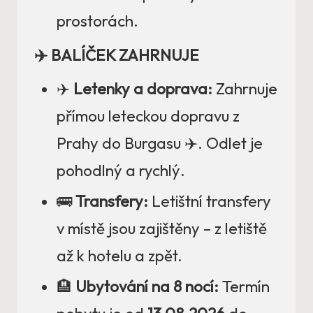
prostorách.
✈️ BALÍČEK ZAHRNUJE
✈️
Letenky a doprava:
Zahrnuje
přímou leteckou dopravu z
Prahy do Burgasu ✈️. Odlet je
pohodlný a rychlý.
🚌
Transfery:
Letištní transfery
v místě jsou zajištěny – z letiště
až k hotelu a zpět.
🏨
Ubytování na 8 nocí:
Termín