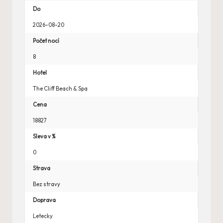
Do
2026-08-20
Počet nocí
8
Hotel
The Cliff Beach & Spa
Cena
18827
Sleva v %
0
Strava
Bez stravy
Doprava
Letecky