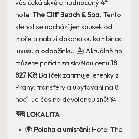
vás čeká skvěle hodnocený 4*
hotel
The Cliff Beach & Spa
. Tento
klenot se nachází jen kousek od
moře a nabízí dokonalou kombinaci
luxusu a odpočinku. 🏝️ Aktuálně ho
můžete pořídit za skvělou cenu
18
827 Kč
! Balíček zahrnuje letenky z
Prahy, transfery a ubytování na 8
nocí. Je čas na dovolenou snů! 💫
🗺️ LOKALITA
🌍
Poloha a umístění:
Hotel The