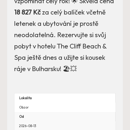
vzpomínat celý rok! 🌟 Skvělá cena
18 827 Kč
za celý balíček včetně
letenek a ubytování je prostě
neodolatelná. Rezervujte si svůj
pobyt v hotelu The Cliff Beach &
Spa ještě dnes a užijte si kousek
ráje v Bulharsku! 🏖️💥
Lokalita
Obzor
Od
2026-08-13