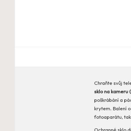
Chraňte svůj te
sklo na kameru (
poškrábání a pá
krytem. Balení o
fotoaparátu, tak
Ochranné sklo di