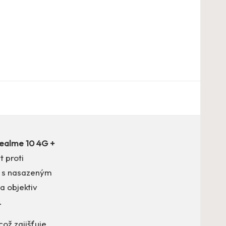
ealme 10 4G +
t proti
i s nasazeným
a objektiv
.
ož zajišťuje