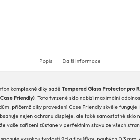
Popis
Další informace
lefon komplexně díky sadě
Tempered Glass Protector pro R
Case Friendly)
. Toto tvrzené sklo nabízí maximální odolnos
dům, přičemž díky provedení Case Friendly skvěle funguje 
bsahuje nejen ochranu displeje, ale také samostatné sklo n
že vaše zařízení zůstane v perfektním stavu ze všech stran
sponuje vysokou tvrdostí 9H a tloušťkou pouhých 0,3 mm, c