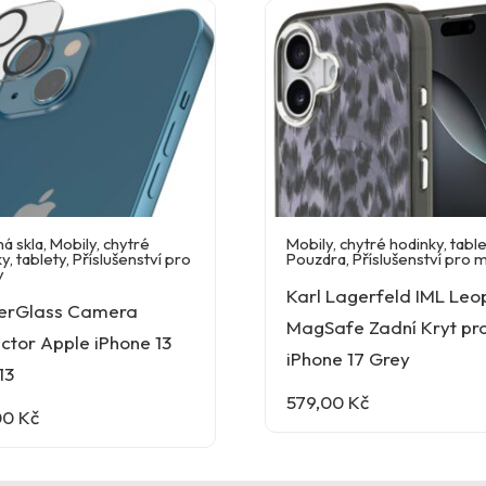
á skla
,
Mobily, chytré
Mobily, chytré hodinky, tabl
y, tablety
,
Příslušenství pro
Pouzdra
,
Příslušenství pro 
y
Karl Lagerfeld IML Leo
erGlass Camera
MagSafe Zadní Kryt pr
ctor Apple iPhone 13
iPhone 17 Grey
13
579,00
Kč
00
Kč