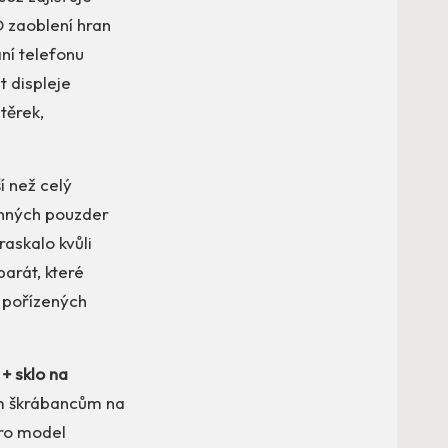
 zaoblení hran
ní telefonu
t displeje
těrek,
í než celý
anných pouzder
raskalo kvůli
parát, které
u pořízených
+ sklo na
ým škrábancům na
pro model