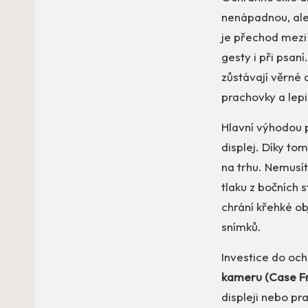
nenápadnou, ale
je přechod mezi 
gesty i při psan
zůstávají věrné 
prachovky a lepi
Hlavní výhodou p
displej. Díky to
na trhu. Nemusíte
tlaku z bočních s
chrání křehké ob
snímků.
Investice do oc
kameru (Case Fr
displeji nebo p