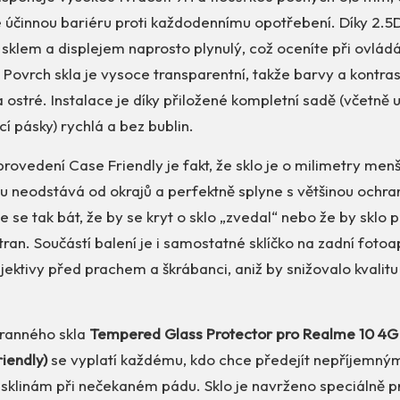
 účinnou bariéru proti každodennímu opotřebení. Díky 2.5D
sklem a displejem naprosto plynulý, což oceníte při ovládá
í. Povrch skla je vysoce transparentní, takže barvy a kontras
a ostré. Instalace je díky přiložené kompletní sadě (včetně u
cí pásky) rychlá a bez bublin.
rovedení Case Friendly je fakt, že sklo je o milimetry menš
mu neodstává od okrajů a perfektně splyne s většinou ochr
 se tak bát, že by se kryt o sklo „zvedal“ nebo že by sklo p
tran. Součástí balení je i samostatné sklíčko na zadní fotoa
jektivy před prachem a škrábanci, aniž by snižovalo kvalit
hranného skla
Tempered Glass Protector pro Realme 10 4G 
iendly)
se vyplatí každému, kdo chce předejít nepříjemn
rasklinám při nečekaném pádu. Sklo je navrženo speciálně 