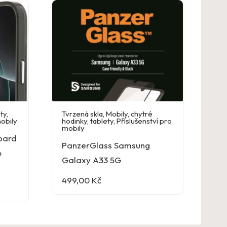
ety
,
Tvrzená skla
,
Mobily, chytré
mobily
hodinky, tablety
,
Příslušenství pro
mobily
pard
PanzerGlass Samsung
o
Galaxy A33 5G
499,00
Kč