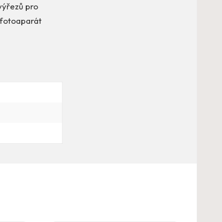
výřezů pro
 fotoaparát