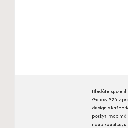
Hledáte spolehl
Galaxy S26 v pro
design s každode
poskytl maximál
nebo kabelce, s