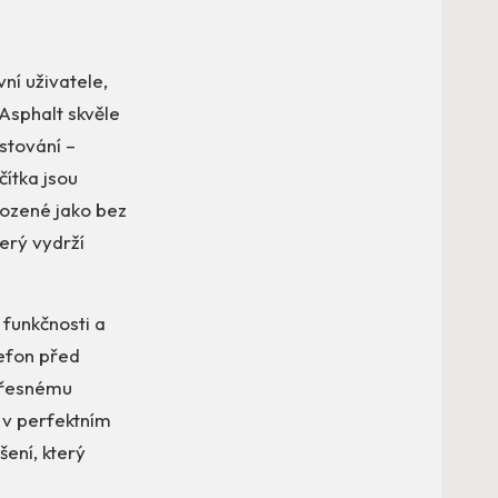
ní uživatele,
Asphalt skvěle
stování –
čítka jsou
rozené jako bez
erý vydrží
funkčnosti a
lefon před
 přesnému
 v perfektním
ení, který