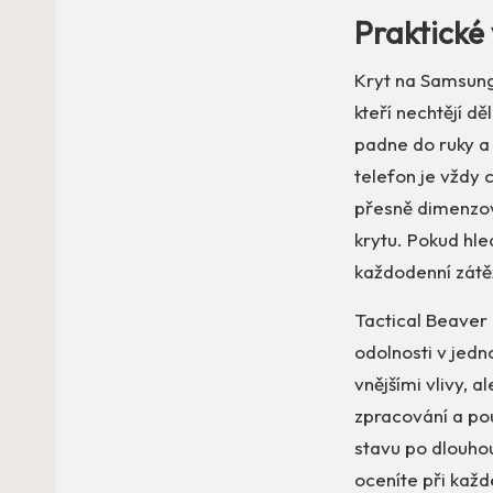
Praktické 
Kryt na Samsung 
kteří nechtějí d
padne do ruky a 
telefon je vždy 
přesně dimenzova
krytu. Pokud hl
každodenní zátěž
Tactical Beaver
odolnosti v jedn
vnějšími vlivy, 
zpracování a pou
stavu po dlouhou
oceníte při každ