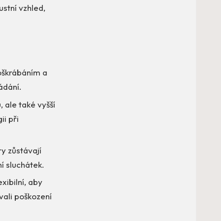
stní vzhled,
poškrábáním a
ádání.
, ale také vyšší
i při
y zůstávají
í sluchátek.
xibilní, aby
vali poškození