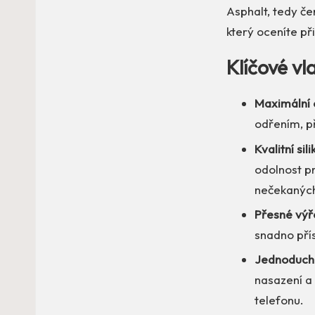
Asphalt, tedy če
který oceníte př
Klíčové vl
Maximální 
odřením, p
Kvalitní si
odolnost pr
nečekaných
Přesné výř
snadno přís
Jednoduch
nasazení a 
telefonu.