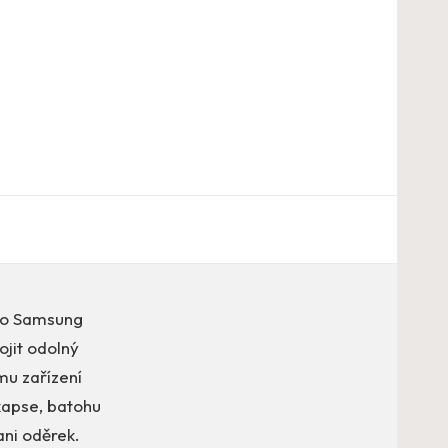
pro Samsung
ojit odolný
mu zařízení
kapse, batohu
ni oděrek.