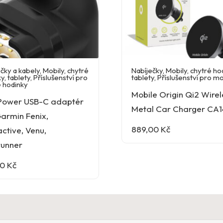
čky a kabely
,
Mobily, chytré
Nabíječky
,
Mobily, chytré ho
y, tablety
,
Příslušenství pro
tablety
,
Příslušenství pro mo
é hodinky
Mobile Origin Qi2 Wirel
Power USB-C adaptér
Metal Car Charger CA1
armin Fenix,
889,00
Kč
ctive, Venu,
runner
00
Kč