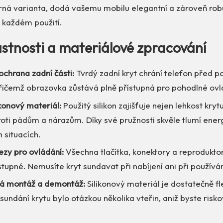
rná varianta, dodá vašemu mobilu elegantní a zároveň robu
i každém použití.
astnosti a materiálové zpracování
ochrana zadní části:
Tvrdý zadní kryt chrání telefon před 
řičemž obrazovka zůstává plně přístupná pro pohodlné ovl
likonový materiál:
Použitý silikon zajišťuje nejen lehkost krytu
oti pádům a nárazům. Díky své pružnosti skvěle tlumí energi
 situacích.
ezy pro ovládání:
Všechna tlačítka, konektory a reproduktor
tupné. Nemusíte kryt sundavat při nabíjení ani při používán
á montáž a demontáž:
Silikonový materiál je dostatečně fle
sundání krytu bylo otázkou několika vteřin, aniž byste risko