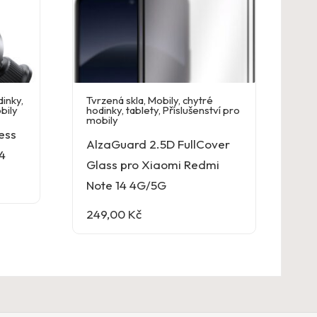
dinky,
Tvrzená skla
,
Mobily, chytré
bily
hodinky, tablety
,
Příslušenství pro
mobily
ess
AlzaGuard 2.5D FullCover
4
Glass pro Xiaomi Redmi
Note 14 4G/5G
249,00
Kč