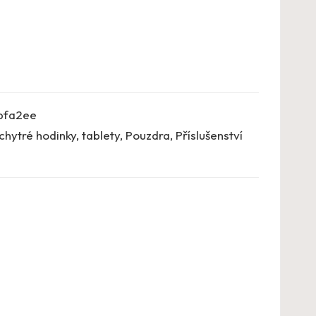
bfa2ee
chytré hodinky, tablety
,
Pouzdra
,
Příslušenství