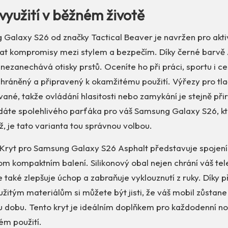
využití v běžném životě
Galaxy S26 od značky Tactical Beaver je navržen pro aktiv
ělat kompromisy mezi stylem a bezpečím. Díky černé barvě 
nezanechává otisky prstů. Oceníte ho při práci, sportu i ce
chráněný a připravený k okamžitému použití. Výřezy pro tla
né, takže ovládání hlasitosti nebo zamykání je stejně při
edáte spolehlivého parťáka pro váš Samsung Galaxy S26, kt
, je tato varianta tou správnou volbou.
 Kryt pro Samsung Galaxy S26 Asphalt představuje spojení 
om kompaktním balení. Silikonový obal nejen chrání váš te
ale také zlepšuje úchop a zabraňuje vyklouznutí z ruky. Díky
žitým materiálům si můžete být jisti, že váš mobil zůstane
 dobu. Tento kryt je ideálním doplňkem pro každodenní noš
ém použití.