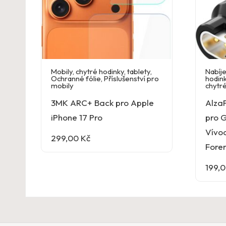
Mobily, chytré hodinky, tablety
,
Nabíje
Ochranné fólie
,
Příslušenství pro
hodink
mobily
chytr
3MK ARC+ Back pro Apple
Alza
iPhone 17 Pro
pro G
Vívoa
299,00
Kč
Fore
199,