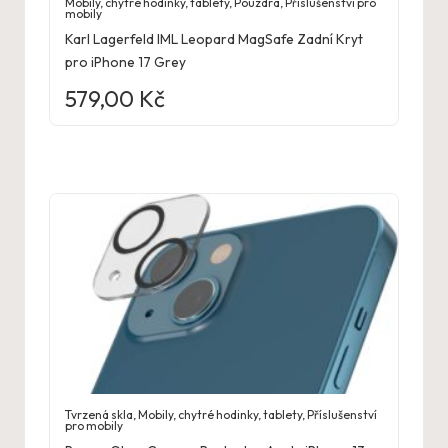
Mobily, chytré hodinky, tablety
,
Pouzdra
,
Příslušenství pro
mobily
Karl Lagerfeld IML Leopard MagSafe Zadní Kryt
pro iPhone 17 Grey
579,00
Kč
Tvrzená skla
,
Mobily, chytré hodinky, tablety
,
Příslušenství
pro mobily