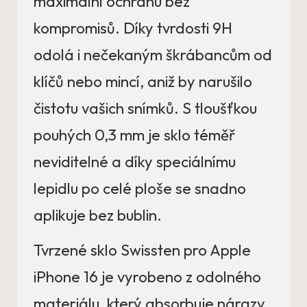
maximální ochranu bez
kompromisů. Díky tvrdosti 9H
odolá i nečekaným škrábancům od
klíčů nebo mincí, aniž by narušilo
čistotu vašich snímků. S tloušťkou
pouhých 0,3 mm je sklo téměř
neviditelné a díky speciálnímu
lepidlu po celé ploše se snadno
aplikuje bez bublin.
Tvrzené sklo Swissten pro Apple
iPhone 16 je vyrobeno z odolného
materiálu, který absorbuje nárazy