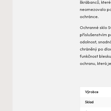
škrábanců, které
neomezovalo pou
ochránce.
Ochranné sklo S
příslušenstvím 
odolnost, snadná
chráněný po dlou
funkčnost blesku
ochranu, která j
Výrobce
Sklad