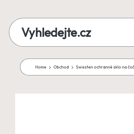
Skip
to
Vyhledejte.cz
content
zájezdy,
recenze,
produkty
Home
Obchod
Swissten ochranné sklo na čo
i
půjčky
na
jednom
místě