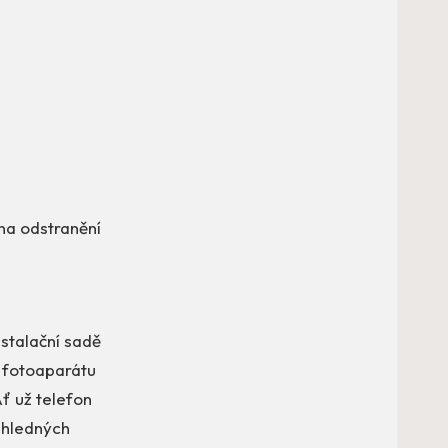
 na odstranění
nstalační sadě
l fotoaparátu
ť už telefon
vzhledných