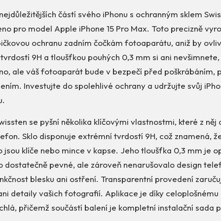
nejdůležitějších částí svého iPhonu s ochranným sklem Swiss
eno pro model Apple iPhone 15 Pro Max. Toto precizně vyr
pičkovou ochranu zadním čočkám fotoaparátu, aniž by ovlivn
 tvrdostí 9H a tloušťkou pouhých 0,3 mm si ani nevšimnete, 
no, ale váš fotoaparát bude v bezpečí před poškrábáním,
ím. Investujte do spolehlivé ochrany a udržujte svůj iPho
u.
ssten se pyšní několika klíčovými vlastnostmi, které z něj d
lefon. Sklo disponuje extrémní tvrdostí 9H, což znamená, ž
 jsou klíče nebo mince v kapse. Jeho tloušťka 0,3 mm je o
lo dostatečně pevné, ale zároveň nenarušovalo design tele
čnost blesku ani ostření. Transparentní provedení zaručuj
ani detaily vašich fotografií. Aplikace je díky celoplošnému
hlá, přičemž součástí balení je kompletní instalační sada