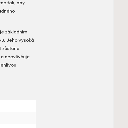
eno tak, aby
padného
 je základním
vu. Jeho vysoká
át zůstane
 a neovlivňuje
lehlivou