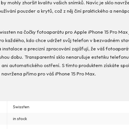
 by mohly zhoršit kvalitu vašich snímků. Navíc je sklo navrž
žívání pouzder a krytů, což z něj činí praktického a nená
wissten na čočky fotoaparátu pro Apple iPhone 15 Pro Max
pro každého, kdo chce udržet svůj telefon v bezvadném sta
 instalace a precizní zpracování zajišťují, že váš fotoapar
hou dobu. Transparentní sklo nenarušuje estetiku telefonu
 ani automatického ostření. S tímto produktem získáte spo
e navržena přímo pro váš iPhone 15 Pro Max.
Swissten
in stock