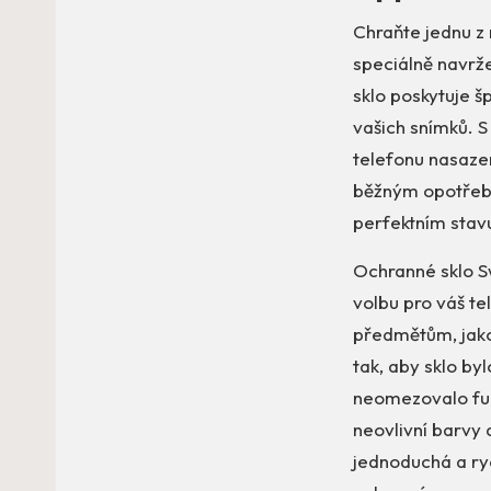
Chraňte jednu z 
speciálně navrž
sklo poskytuje š
vašich snímků. S
telefonu nasaze
běžným opotřeben
perfektním stav
Ochranné sklo Swi
volbu pro váš te
předmětům, jako
tak, aby sklo by
neomezovalo funk
neovlivní barvy 
jednoduchá a ryc