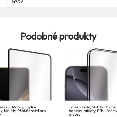
149.00
Podobné produkty
á skla
,
Mobily, chytré
Tvrzená skla
,
Mobily, chytré
y, tablety
,
Příslušenství pro
hodinky, tablety
,
Příslušenst
y
mobily