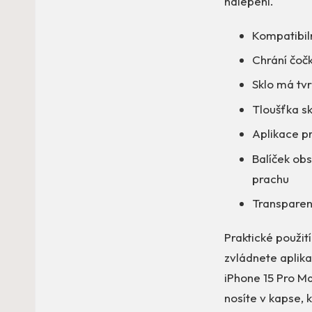
nalepení.
Kompatibil
Chrání čoč
Sklo má tv
Tloušťka sk
Aplikace p
Balíček obs
prachu
Transparent
Praktické použití
zvládnete aplika
iPhone 15 Pro M
nosíte v kapse, 