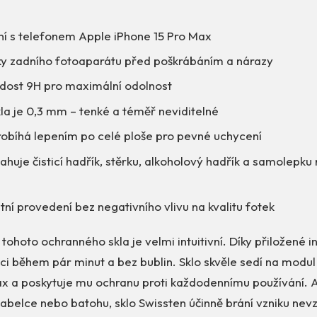
ní s telefonem Apple iPhone 15 Pro Max
ky zadního fotoaparátu před poškrábáním a nárazy
rdost 9H pro maximální odolnost
la je 0,3 mm – tenké a téměř neviditelné
robíhá lepením po celé ploše pro pevné uchycení
ahuje čisticí hadřík, stěrku, alkoholový hadřík a samolepku
ní provedení bez negativního vlivu na kvalitu fotek
 tohoto ochranného skla je velmi intuitivní. Díky přiložené i
ci během pár minut a bez bublin. Sklo skvěle sedí na modu
ax a poskytuje mu ochranu proti každodennímu používání. A
kabelce nebo batohu, sklo Swissten účinně brání vzniku ne