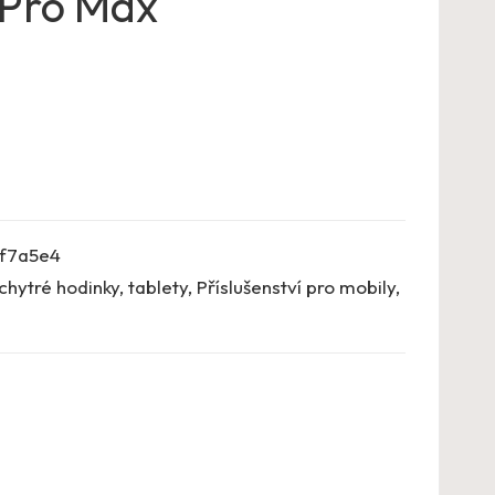
 Pro Max
f7a5e4
chytré hodinky, tablety
,
Příslušenství pro mobily
,