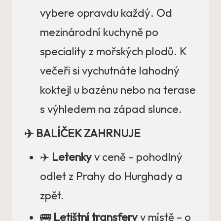
vybere opravdu každý. Od
mezinárodní kuchyně po
speciality z mořských plodů. K
večeři si vychutnáte lahodný
koktejl u bazénu nebo na terase
s výhledem na západ slunce.
✈️ BALÍČEK ZAHRNUJE
✈️
Letenky
v ceně – pohodlný
odlet z Prahy do Hurghady a
zpět.
🚌
Letištní transfery
v místě – o