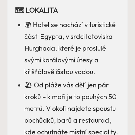
🗺️ LOKALITA
🌍 Hotel se nachází v turistické
části Egypta, v srdci letoviska
Hurghada, které je proslulé
svými korálovými útesy a
křišťálově čistou vodou.
🏖️ Od pláže vás dělí jen pár
kroků – k moři je to pouhých 50
metrů. V okolí najdete spoustu
obchůdků, barů a restaurací,
kde ochutnáte místní speciality.