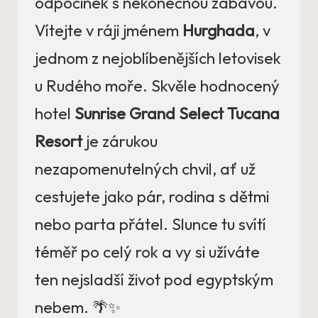
odpočinek s nekonečnou zábavou.
Vítejte v ráji jménem
Hurghada
, v
jednom z nejoblíbenějších letovisek
u Rudého moře. Skvěle hodnocený
hotel
Sunrise Grand Select Tucana
Resort
je zárukou
nezapomenutelných chvil, ať už
cestujete jako pár, rodina s dětmi
nebo parta přátel. Slunce tu svítí
téměř po celý rok a vy si užíváte
ten nejsladší život pod egyptským
nebem. 🌴✨