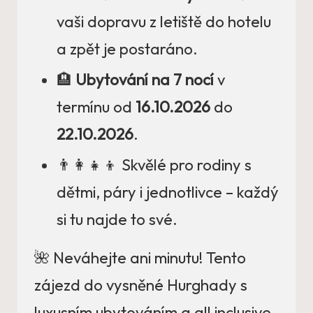
vaši dopravu z letiště do hotelu
a zpět je postaráno.
🏨
Ubytování na 7 nocí
v
termínu od
16.10.2026
do
22.10.2026
.
👨‍👩‍👧‍👦 Skvělé pro rodiny s
dětmi, páry i jednotlivce – každý
si tu najde to své.
🌺 Neváhejte ani minutu! Tento
zájezd do vysněné Hurghady s
luxusním ubytováním a all inclusive