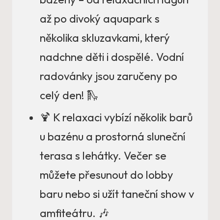
až po divoký aquapark s
několika skluzavkami, který
nadchne děti i dospělé. Vodní
radovánky jsou zaručeny po
celý den! 🛝
🍹 K relaxaci vybízí několik barů
u bazénu a prostorná sluneční
terasa s lehátky. Večer se
můžete přesunout do lobby
baru nebo si užít taneční show v
amfiteátru. 🎶