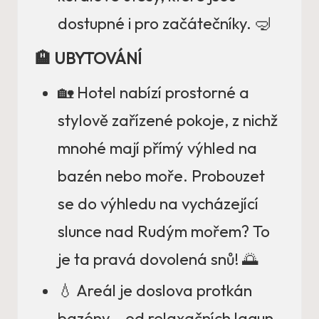
dostupné i pro začátečníky. 🤿
🏨 UBYTOVÁNÍ
🏡 Hotel nabízí prostorné a
stylově zařízené pokoje, z nichž
mnohé mají přímý výhled na
bazén nebo moře. Probouzet
se do výhledu na vycházející
slunce nad Rudým mořem? To
je ta pravá dovolená snů! 🌅
💧 Areál je doslova protkán
bazény – od relaxačních lagun