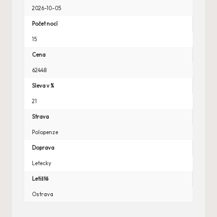
2026-10-05
Počet nocí
15
Cena
62448
Sleva v %
21
Strava
Polopenze
Doprava
Letecky
Letiště
Ostrava