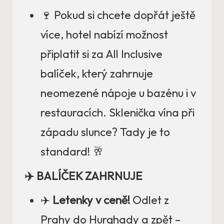
🍷 Pokud si chcete dopřát ještě
více, hotel nabízí možnost
připlatit si za All Inclusive
balíček, který zahrnuje
neomezené nápoje u bazénu i v
restauracích. Sklenička vína při
západu slunce? Tady je to
standard! 🥂
✈️ BALÍČEK ZAHRNUJE
✈️
Letenky v ceně!
Odlet z
Prahy do Hurghady a zpět –