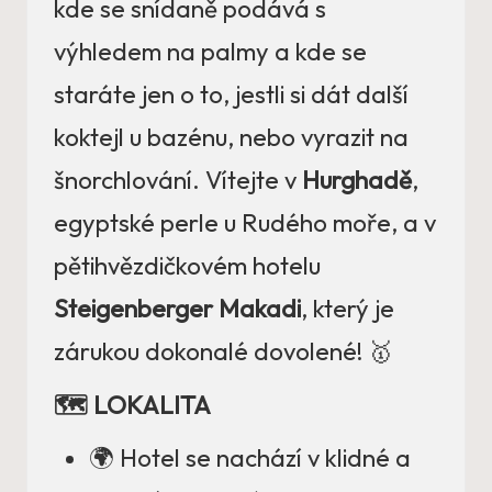
kde se snídaně podává s
výhledem na palmy a kde se
staráte jen o to, jestli si dát další
koktejl u bazénu, nebo vyrazit na
šnorchlování. Vítejte v
Hurghadě
,
egyptské perle u Rudého moře, a v
pětihvězdičkovém hotelu
Steigenberger Makadi
, který je
zárukou dokonalé dovolené! 🥇
🗺️ LOKALITA
🌍 Hotel se nachází v klidné a