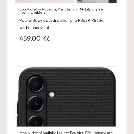
Ebook čtečky
,
Pouzdra
,
Příslušenství
,
Mobily, chytré
hodinky, tablety
PocketBook pouzdro Shell pro PB629, PB634,
wintertime print
459,00
Kč
Mobily, chytré hodinky, tablety
,
Pouzdra
,
Příslušenství pro