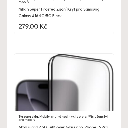
mobily
Nillkin Super Frosted Zadní Kryt pro Samsung
Galaxy A16 4G/5G Black
279,00
Kč
Tvrzená skla
,
Mobily, chytré hodinky, tablety
,
Příslušenství
pro mobily
AlzaGuard 2.5D FullCover Glass pro iPhone 16 Pro