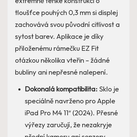
extrémně tenké konstrukci o
tloušťce pouhých 0,3 mm si displej
zachovává svou původní citlivost a
sytost barev. Aplikace je díky
přiloženému rámečku EZ Fit
otázkou několika vteřin – žádné
bubliny ani nepřesné nalepení.
Dokonalá kompatibilita:
Sklo je
speciálně navrženo pro Apple
iPad Pro M4 11″ (2024). Přesné
výřezy zaručují, že nezakryje
přední kameru ani senzory.