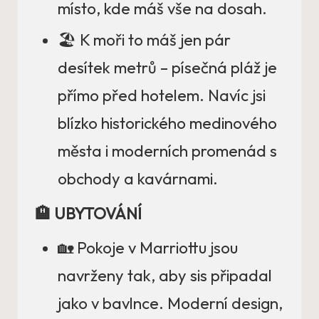
místo, kde máš vše na dosah.
🏖️ K moři to máš jen pár
desítek metrů – písečná pláž je
přímo před hotelem. Navíc jsi
blízko historického medinového
města i moderních promenád s
obchody a kavárnami.
🏨 UBYTOVÁNÍ
🏡 Pokoje v Marriottu jsou
navrženy tak, aby sis připadal
jako v bavlnce. Moderní design,