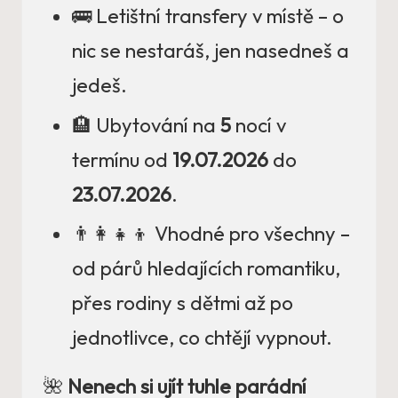
🚌 Letištní transfery v místě – o
nic se nestaráš, jen nasedneš a
jedeš.
🏨 Ubytování na
5
nocí v
termínu od
19.07.2026
do
23.07.2026
.
👨‍👩‍👧‍👦 Vhodné pro všechny –
od párů hledajících romantiku,
přes rodiny s dětmi až po
jednotlivce, co chtějí vypnout.
🌺
Nenech si ujít tuhle parádní