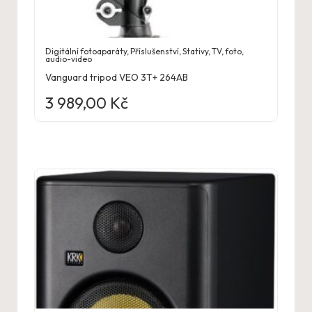
Digitální fotoaparáty
,
Příslušenství
,
Stativy
,
TV, foto,
audio-video
Vanguard tripod VEO 3T+ 264AB
3 989,00
Kč