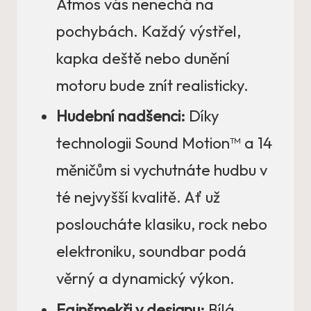
Atmos vás nenechá na
pochybách. Každý výstřel,
kapka deště nebo dunění
motoru bude znít realisticky.
Hudební nadšenci:
Díky
technologii Sound Motion™ a 14
měničům si vychutnáte hudbu v
té nejvyšší kvalitě. Ať už
posloucháte klasiku, rock nebo
elektroniku, soundbar podá
věrný a dynamický výkon.
Fajnšmekři v designu:
Bílá