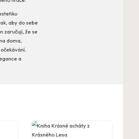
stetiku
tak, aby do sebe
n zaručují, že se
u na doma,
 očekávání.
legance a