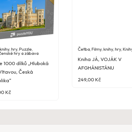
knihy, hry
,
Puzzle
,
Četba
,
Filmy, knihy, hry
,
Knih
čenské hry a zábava
Kniha JÁ, VOJÁK V
e 1000 dílků „Hluboká
AFGHÁNISTÁNU
Vltavou, Česká
249,00
Kč
lika“
00
Kč