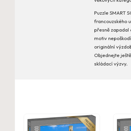
Puzzle SMART SO
francouzského u
přesně zapadal a 
motiv nepoškodí 
originální výzd
Objednejte ještě
skládací výzvy.