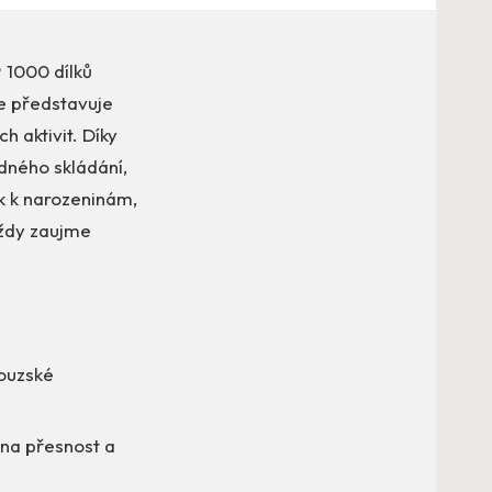
 1000 dílků
le představuje
h aktivit. Díky
dného skládání,
ek k narozeninám,
vždy zaujme
couzské
 na přesnost a