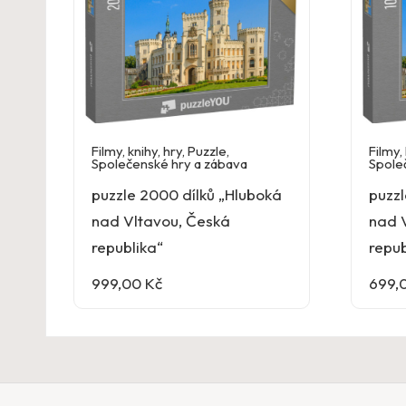
Filmy, knihy, hry
,
Puzzle
,
Filmy, 
Společenské hry a zábava
Spole
puzzle 2000 dílků „Hluboká
puzzl
nad Vltavou, Česká
nad 
republika“
repub
999,00
Kč
699,