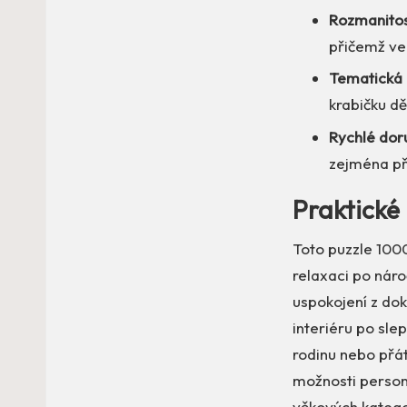
Rozmanitost
přičemž ver
Tematická 
krabičku dě
Rychlé dor
zejména při
Praktické 
Toto puzzle 1000
relaxaci po náro
uspokojení z dok
interiéru po sle
rodinu nebo přát
možnosti person
věkových kategor