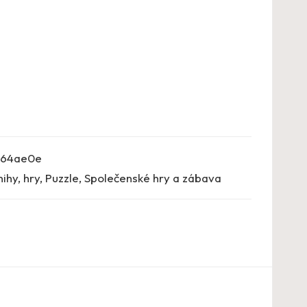
864ae0e
nihy, hry
,
Puzzle
,
Společenské hry a zábava