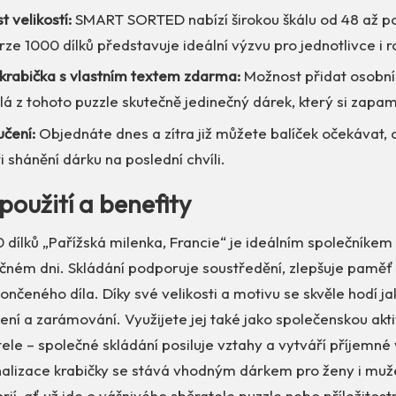
 velikostí:
SMART SORTED nabízí širokou škálu od 48 až po
ze 1000 dílků představuje ideální výzvu pro jednotlivce i r
krabička s vlastním textem zdarma:
Možnost přidat osobní
lá z tohoto puzzle skutečně jedinečný dárek, který si zapa
učení:
Objednáte dnes a zítra již můžete balíček očekávat, 
 shánění dárku na poslední chvíli.
použití a benefity
 dílků „Pařížská milenka, Francie“ je ideálním společníkem
čném dni. Skládání podporuje soustředění, zlepšuje paměť 
ončeného díla. Díky své velikosti a motivu se skvěle hodí 
pení a zarámování. Využijete jej také jako společenskou akti
ele – společné skládání posiluje vztahy a vytváří příjemné
alizace krabičky se stává vhodným dárkem pro ženy i muž
ií, ať už jde o vášnivého sběratele puzzle nebo příležitos