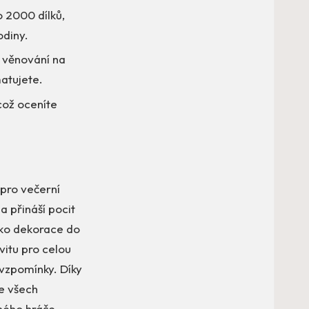
 2000 dílků,
odiny.
 věnování na
matujete.
což oceníte
 pro večerní
a přináší pocit
jako dekorace do
vitu pro celou
 vzpomínky. Díky
e všech
tného hráče.