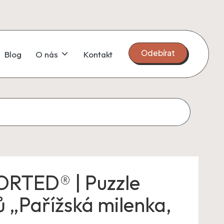
Odebírat
Blog
O nás
Kontakt
RTED® | Puzzle
ů „Pařížská milenka,