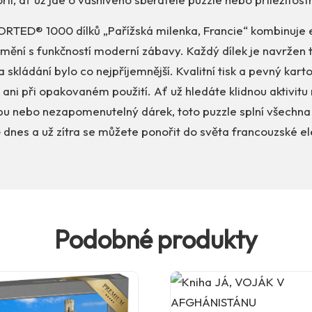
RTED® 1000 dílků „Pařížská milenka, Francie“ kombinuje e
mění s funkčností moderní zábavy. Každý dílek je navržen 
skládání bylo co nejpříjemnější. Kvalitní tisk a pevný karto
ani při opakovaném použití. Ať už hledáte klidnou aktivit
obu nebo nezapomenutelný dárek, toto puzzle splní všechna
 dnes a už zítra se můžete ponořit do světa francouzské e
Podobné produkty