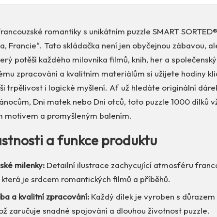
francouzské romantiky s unikátním puzzle SMART SORTED®
a, Francie“. Tato skládačka není jen obyčejnou zábavou, a
erý potěší každého milovníka filmů, knih, her a společenskýc
mu zpracování a kvalitním materiálům si užijete hodiny kli
ši trpělivost i logické myšlení. Ať už hledáte originální dár
Vánocům, Dni matek nebo Dni otců, toto puzzle 1000 dílků 
m motivem a promyšleným balením.
astnosti a funkce produktu
ské milenky:
Detailní ilustrace zachycující atmosféru fran
 která je srdcem romantických filmů a příběhů.
a a kvalitní zpracování:
Každý dílek je vyroben s důrazem
ož zaručuje snadné spojování a dlouhou životnost puzzle.