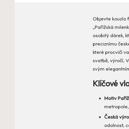
Objevte kouzlo 
„Pařížská milenk
osobitý dárek, kt
preciznímu české
které procvičí va
svatbě, výročí, 
svým elegantní
Klíčové vl
Motiv Paříž
metropole,
Česká výrob
odolnost, c