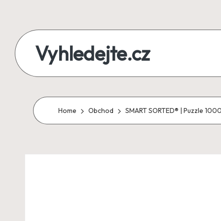
Skip
to
Vyhledejte.cz
content
zájezdy,
recenze,
produkty
Home
Obchod
SMART SORTED® | Puzzle 1000 d
i
půjčky
na
jednom
místě