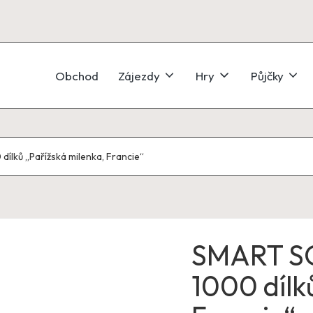
Obchod
Zájezdy
Hry
Půjčky
ílků „Pařížská milenka, Francie“
SMART SO
1000 dílk