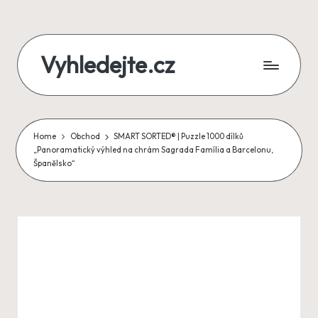
Skip
Vyhledejte.cz
to
content
zájezdy,
recenze,
Home
Obchod
SMART SORTED® | Puzzle 1000 dílků
produkty
„Panoramatický výhled na chrám Sagrada Família a Barcelonu,
Španělsko“
i
půjčky
na
jednom
místě