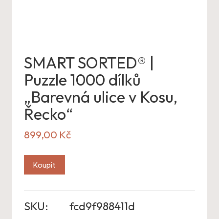
SMART SORTED® |
Puzzle 1000 dílků
„Barevná ulice v Kosu,
Řecko“
899,00
Kč
Koupit
SKU:
fcd9f988411d