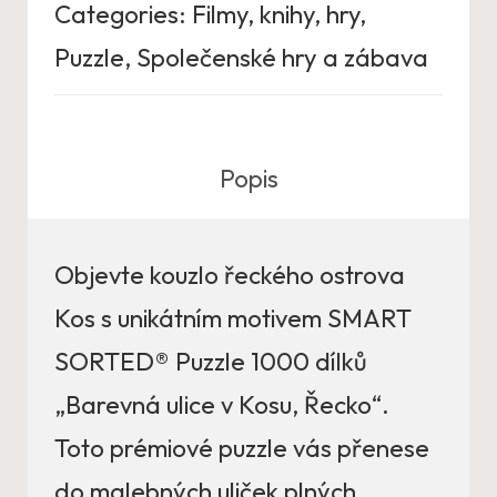
Categories:
Filmy, knihy, hry
,
Puzzle
,
Společenské hry a zábava
Popis
Objevte kouzlo řeckého ostrova
Kos s unikátním motivem SMART
SORTED® Puzzle 1000 dílků
„Barevná ulice v Kosu,
Řecko
“.
Toto prémiové puzzle vás přenese
do malebných uliček plných