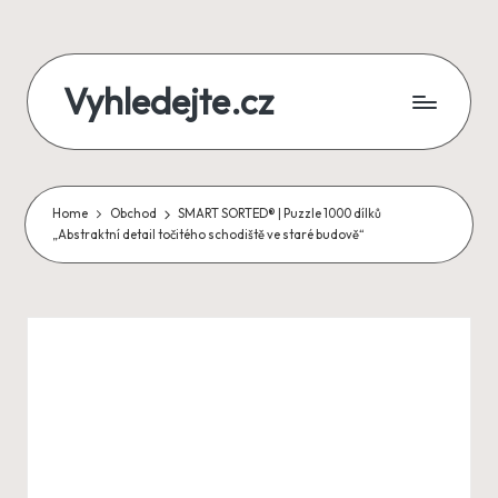
Skip
Vyhledejte.cz
to
content
zájezdy,
recenze,
Home
Obchod
SMART SORTED® | Puzzle 1000 dílků
produkty
„Abstraktní detail točitého schodiště ve staré budově“
i
půjčky
na
jednom
místě