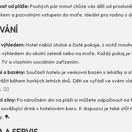
ost od pláže:
Pouhých pár minut chůze vás dělí od prosluně
kem a pozvolným vstupem do moře. Ideální pro rodiny s dě
VÁNÍ
s výhledem:
Hotel nabízí útulné a čisté pokoje, z nichž mnoh
 výhledem do okolní zeleně nebo na moře. Každý pokoj je
, TV a vlastním sociálním zařízením.
í a bazény:
Součástí hotelu je venkovní bazén s lehátky a sl
ěžit během horkých letních dnů. Děti se vyřádí ve svém vl
 🏊‍♂️
í zóny:
Po náročném dni na pláži si můžete odpočinout na 
 osvěžující drink v hotelovém baru. K dispozici je také stůl n
y. 🏓
A A SERVIS