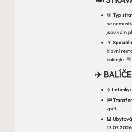
🎯
Typ stra
se nemusíte
jsou vám pl
🍷
Speciáln
hlavní rest
koktejlu. 🥂
✈️ BALÍČ
✈️
Letenky:
🚌
Transfer
zpět.
🏨
Ubytová
17.07.2026