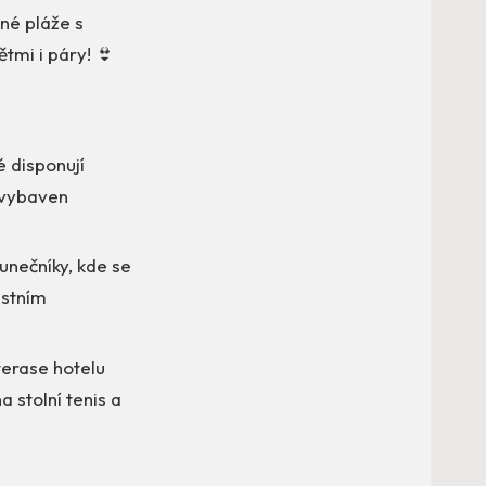
né pláže s
tmi i páry! 👙
é disponují
 vybaven
unečníky, kde se
astním
terase hotelu
a stolní tenis a