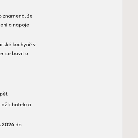
To znamená, že
vení a nápoje
arské kuchyně v
r se bavit u
pět.
 až k hotelu a
7.2026
do