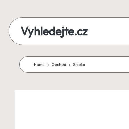
Skip
to
Vyhledejte.cz
content
zájezdy,
recenze,
produkty
Home
Obchod
Shipka
i
půjčky
na
jednom
místě