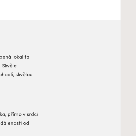
bená lokalita
 Skvěle
ohodlí, skvělou
ka, přímo v srdci
zdálenosti od