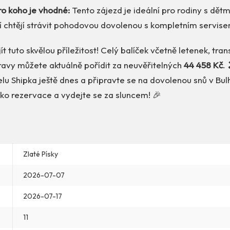
ro koho je vhodné:
Tento zájezd je ideální pro rodiny s dětmi
ří chtějí strávit pohodovou dovolenou s kompletním servise
ít tuto skvělou příležitost! Celý balíček včetně letenek, tra
stravy můžete aktuálně pořídit za neuvěřitelných
44 458 Kč
. 
elu Shipka ještě dnes a připravte se na dovolenou snů v Bul
ítko rezervace a vydejte se za sluncem! 🎉
Zlaté Písky
2026-07-07
2026-07-17
11