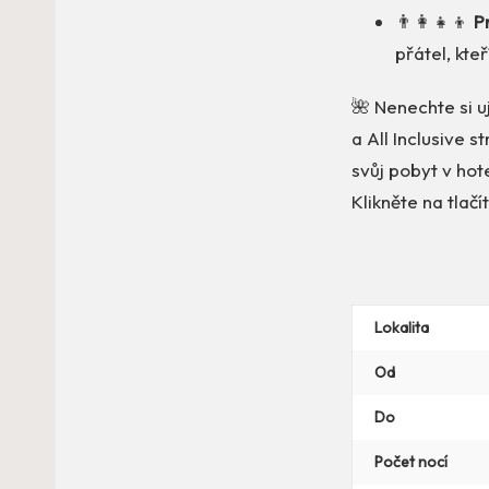
👨‍👩‍👧‍👦
P
přátel, kte
🌺 Nenechte si uj
a All Inclusive 
svůj pobyt v hot
Klikněte na tlač
Lokalita
Od
Do
Počet nocí