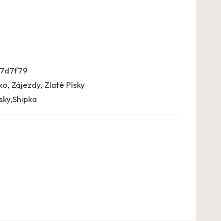
7d7f79
ko
,
Zájezdy
,
Zlaté Písky
sky,Shipka