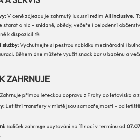
vy:
V ceně zájezdu je zahrnutý luxusní režim
All Inclusive
. 
 starat o nic – snídaně, obědy, večeře i celodenní občerst
ně k dispozici! 🍰
í služby:
Vychutnejte si pestrou nabídku mezinárodní i bulh
auraci. Během dne můžete využít snack bar u bazénu a veče
EK ZAHRNUJE
Zahrnuje přímou leteckou dopravu z Prahy do letoviska a z
y:
Letištní transfery v místě jsou samozřejmostí – od letiště
ní:
Balíček zahrnuje ubytování na
11
nocí v termínu od
07.0
.