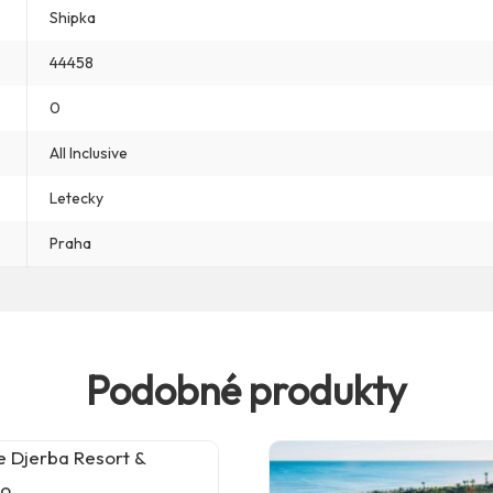
Shipka
44458
0
All Inclusive
Letecky
Praha
Podobné produkty