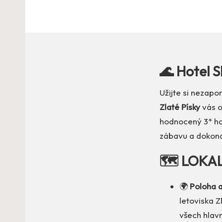
🌊 Hotel S
Užijte si nezapo
Zlaté Písky
vás o
hodnocený 3* h
zábavu a dokonal
🗺️ LOKA
🌍
Poloha a
letoviska Z
všech hlavn