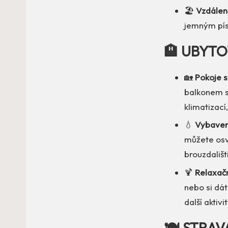
🏖️
Vzdálen
jemným pís
🏨 UBYTO
🏡
Pokoje 
balkonem s
klimatizací
💧
Vybaven
můžete osv
brouzdališti.
🍹
Relaxačn
nebo si dát
další aktivit
🍽️ STRAV