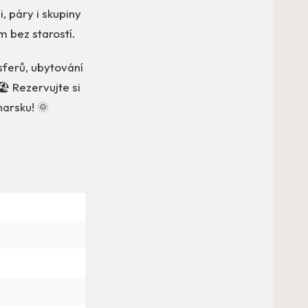
, páry i skupiny
m bez starostí.
nsferů, ubytování
🏖️ Rezervujte si
harsku! 🌞