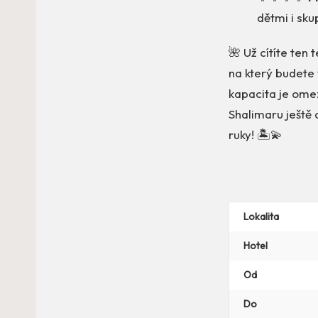
dětmi i sku
🌺 Už cítíte ten 
na který budete
kapacita je omez
Shalimaru ještě 
ruky! 🏝️💫
Lokalita
Hotel
Od
Do