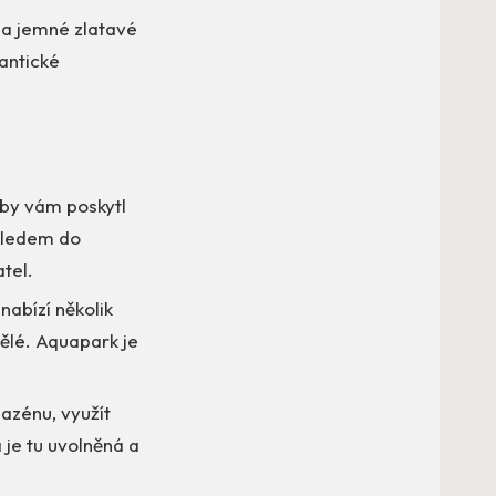
na jemné zlatavé
mantické
aby vám poskytl
ýhledem do
tel.
nabízí několik
pělé. Aquapark je
azénu, využít
je tu uvolněná a