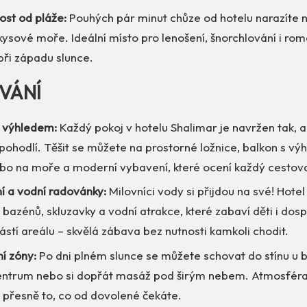
ost od pláže:
Pouhých pár minut chůze od hotelu narazíte 
kysové moře. Ideální místo pro lenošení, šnorchlování i ro
při západu slunce.
VÁNÍ
s výhledem:
Každý pokoj v hotelu Shalimar je navržen tak, 
pohodlí. Těšit se můžete na prostorné ložnice, balkon s v
bo na moře a moderní vybavení, které ocení každý cestova
í a vodní radovánky:
Milovníci vody si přijdou na své! Hotel 
bazénů, skluzavky a vodní atrakce, které zabaví děti i dos
stí areálu – skvělá zábava bez nutnosti kamkoli chodit.
í zóny:
Po dni plném slunce se můžete schovat do stínu u b
entrum nebo si dopřát masáž pod širým nebem. Atmosféra 
 přesně to, co od dovolené čekáte.