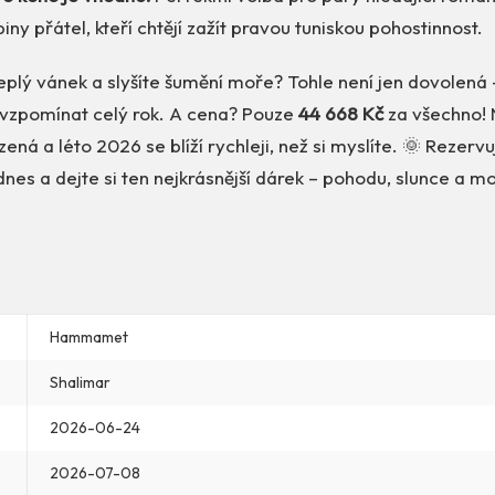
piny přátel, kteří chtějí zažít pravou tuniskou pohostinnost.
teplý vánek a slyšíte šumění moře? Tohle není jen dovolená –
 vzpomínat celý rok. A cena? Pouze
44 668 Kč
za všechno! 
ená a léto 2026 se blíží rychleji, než si myslíte. 🌞 Rezervu
dnes a dejte si ten nejkrásnější dárek – pohodu, slunce a 
Hammamet
Shalimar
2026-06-24
2026-07-08