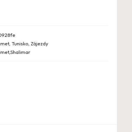
0928fe
met
,
Tunisko
,
Zájezdy
et,Shalimar