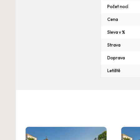
Počet nocí
Cena
Sleva v %
Strava
Doprava
Letiště