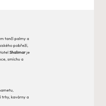
em tančí palmy a
niského pobřeží,
 Hotel
Shalimar
je
nce, smíchu a
mmametu,
 trhy, kavárny a