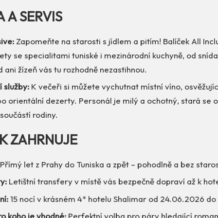
A A SERVIS
sive:
Zapomeňte na starosti s jídlem a pitím! Balíček All Inc
ty se specialitami tuniské i mezinárodní kuchyně, od sníd
d ani žízeň vás tu rozhodně nezastihnou.
í služby:
K večeři si můžete vychutnat místní víno, osvěžující
 orientální dezerty. Personál je milý a ochotný, stará se 
 součástí rodiny.
EK ZAHRNUJE
Přímý let z Prahy do Tuniska a zpět – pohodlně a bez staros
y:
Letištní transfery v místě vás bezpečně dopraví až k hote
ní:
15 nocí v krásném 4* hotelu Shalimar od 24.06.2026 do
ro koho je vhodné:
Perfektní volba pro páry hledající romant