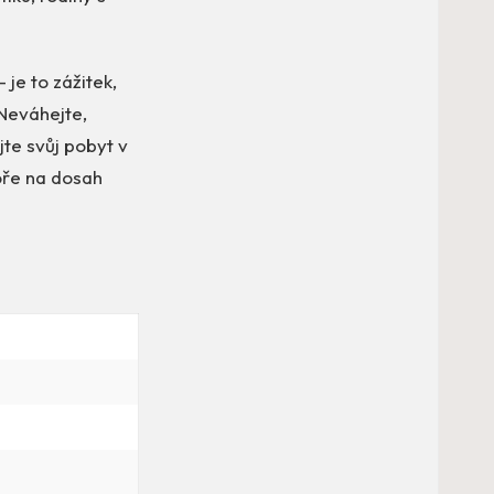
 je to zážitek,
Neváhejte,
jte svůj pobyt v
moře na dosah