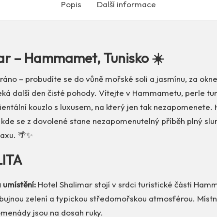
Popis
Další informace
ar – Hammamet, Tunisko ☀️
 ráno – probudíte se do vůně mořské soli a jasmínu, za okn
čeká další den čisté pohody. Vítejte v Hammametu, perle tu
ientální kouzlo s luxusem, na který jen tak nezapomenete.
, kde se z dovolené stane nezapomenutelný příběh plný slu
laxu. 🌴✨
LITA
 umístění:
Hotel Shalimar stojí v srdci turistické části Ha
bujnou zelení a typickou středomořskou atmosférou. Místní
omenády jsou na dosah ruky.