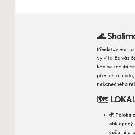
🌊 Shalim
Představte si to
vy víte, že vás 
kde se snoubí or
přesně to místo
nekonečného re
🗺️ LOKA
🌍
Poloha a
obklopený 
večerní pr