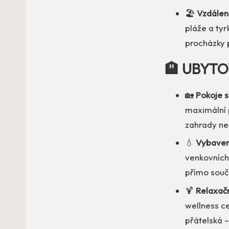
🏖️
Vzdálen
pláže a tyr
procházky 
🏨 UBYTO
🏡
Pokoje 
maximální 
zahrady ne
💧
Vybaven
venkovních 
přímo součá
🍹
Relaxačn
wellness c
přátelská –