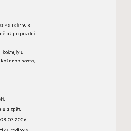
lusive zahrnuje
aně až po pozdní
 koktejly u
o každého hosta,
tí.
lu a zpět.
 08.07.2026.
iku, rodiny s