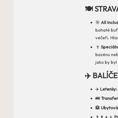
🍽️ STRAV
🎯
All Inclu
bohaté bufe
večeři. Hla
🍷
Speciáln
bazénu nebo
jako by byl
✈️ BALÍČ
✈️
Letenky:
🚌
Transfer
🏨
Ubytová
👨‍👩‍👧‍👦
P