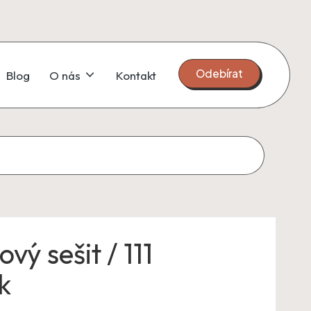
Odebírat
Blog
O nás
Kontakt
ý sešit / 111
k