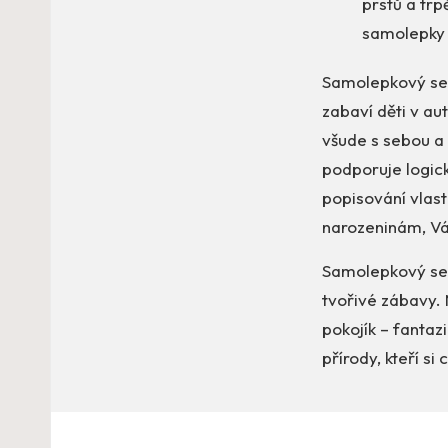
prstů a trp
samolepky 
Samolepkový seš
zabaví děti v au
všude s sebou a 
podporuje logick
popisování vlast
narozeninám, Vá
Samolepkový seši
tvořivé zábavy. 
pokojík – fantaz
přírody, kteří s