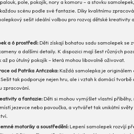
, palouk, pole, pokojík, nory a komoru – a stovku samolepek
 každou scénu podle své fantazie. Díky kvalitnímu zpracov
molepkový sešit ideální volbou pro rozvoj dětské kreativity
ek a 6 prostředí:
Děti získají bohatou sadu samolepek se zv
kameny a dalšími detaily. K dispozici mají šest různých poz
 až po útulný pokojík – která mohou libovolně oživovat.
race od Patrika Antczaka:
Každá samolepka je originálem 
. Sešit tak podporuje nejen hru, ale i vztah k domácí tvorbě 
 zpracování.
ativity a fantazie:
Děti si mohou vymýšlet vlastní příběhy,
ístí jezevce nebo pavoučka, a vytvářet tak unikátní světy
tví.
 jemné motoriky a soustředění:
Lepení samolepek rozvíjí p