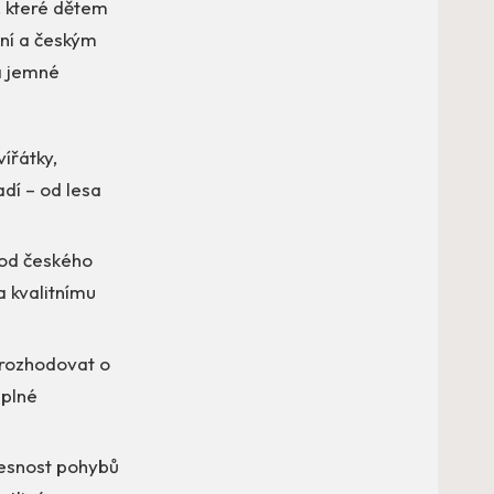
, které dětem
ání a českým
 a jemné
ířátky,
adí – od lesa
od českého
a kvalitnímu
 rozhodovat o
 plné
řesnost pohybů