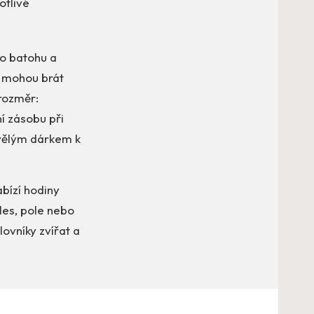
otlivé
do batohu a
o mohou brát
 rozměr:
í zásobu při
skvělým dárkem k
abízí hodiny
les, pole nebo
lovníky zvířat a