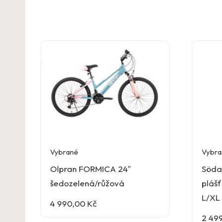
Vybrané
Vybra
Olpran FORMICA 24″
Söda
šedozelená/růžová
pláš
L/XL
4 990,00
Kč
2 49