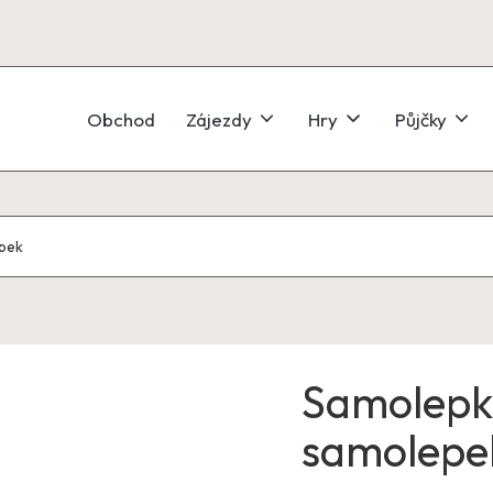
Obchod
Zájezdy
Hry
Půjčky
epek
Samolepkov
samolepe