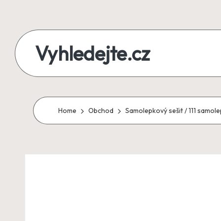
Skip
to
Vyhledejte.cz
content
zájezdy,
recenze,
produkty
Home
Obchod
Samolepkový sešit / 111 samol
i
půjčky
na
jednom
místě