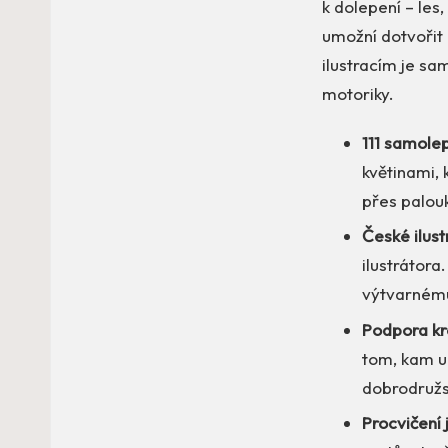
k dolepení – les
umožní dotvořit
ilustracím je sa
motoriky.
111 samolep
květinami, 
přes palouk
České ilust
ilustrátora
výtvarnému
Podpora kre
tom, kam um
dobrodružs
Procvičení