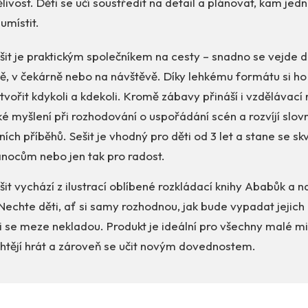
ělivost. Děti se učí soustředit na detail a plánovat, kam jedn
umístit.
it je praktickým společníkem na cesty – snadno se vejde 
tě, v čekárně nebo na návštěvě. Díky lehkému formátu si h
tvořit kdykoli a kdekoli. Kromě zábavy přináší i vzdělávací
é myšlení při rozhodování o uspořádání scén a rozvíjí slovn
ních příběhů. Sešit je vhodný pro děti od 3 let a stane se 
nocům nebo jen tak pro radost.
t vychází z ilustrací oblíbené rozkládací knihy Ababůk a n
Nechte děti, ať si samy rozhodnou, jak bude vypadat jejich 
ii se meze nekladou. Produkt je ideální pro všechny malé mi
i chtějí hrát a zároveň se učit novým dovednostem.