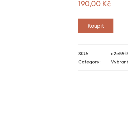
190,00
Kč
Koupit
SKU:
c2e55f
Category:
Vybran