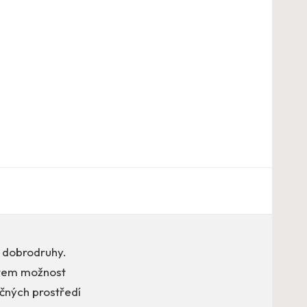
é dobrodruhy.
dětem možnost
nečných prostředí