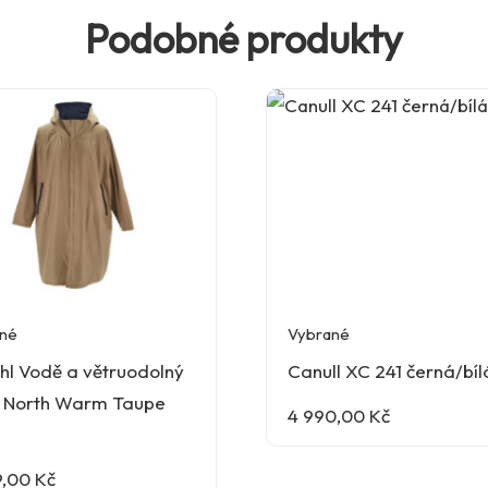
Podobné produkty
né
Vybrané
hl Vodě a větruodolný
Canull XC 241 černá/bíl
ť North Warm Taupe
4 990,00
Kč
9,00
Kč