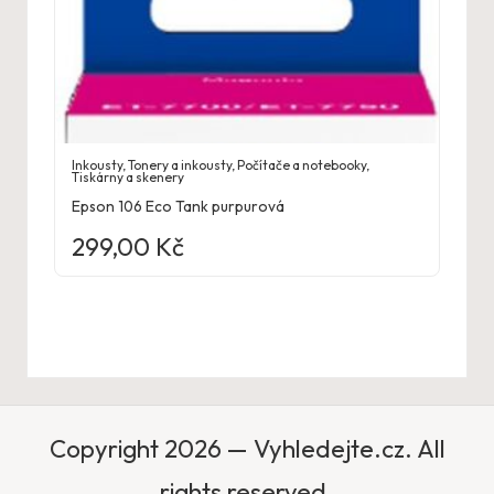
Inkousty
,
Tonery a inkousty
,
Počítače a notebooky
,
Tiskárny a skenery
Epson 106 Eco Tank purpurová
299,00
Kč
Copyright 2026 — Vyhledejte.cz. All
rights reserved.