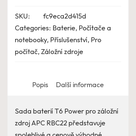
SKU:
fc9eca2d415d
Categories:
Baterie
,
Počítače a
notebooky
,
Příslušenství
,
Pro
počítač
,
Záložní zdroje
Popis
Další informace
Sada baterií T6 Power pro záložní
zdroj APC RBC22 představuje
spolehlivé a cenově výhodné