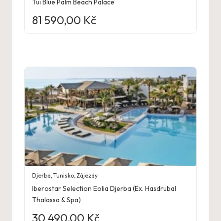
Tui Blue Palm Beach Palace
81 590,00
Kč
Djerba
,
Tunisko
,
Zájezdy
Iberostar Selection Eolia Djerba (Ex. Hasdrubal
Thalassa & Spa)
30 490,00
Kč