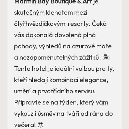
Marmin Bay Boutique & Art
je
skutečným klenotem mezi
čtyřhvězdičkovými resorty. Čeká
vás dokonalá dovolená plná
pohody, výhledů na azurové moře
a nezapomenutelných zážitků. 🏝️
Tento hotel je ideální volbou pro ty,
kteří hledají kombinaci elegance,
umění a prvotřídního servisu.
Připravte se na týden, který vám
vykouzlí úsměv na tváři od rána do
večera! 😎