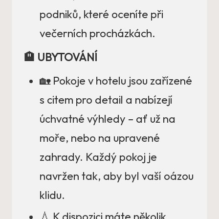
podniků, které oceníte při
večerních procházkách.
🏨 UBYTOVÁNÍ
🏡 Pokoje v hotelu jsou zařízené
s citem pro detail a nabízejí
úchvatné výhledy – ať už na
moře, nebo na upravené
zahrady. Každý pokoj je
navržen tak, aby byl vaší oázou
klidu.
💧 K dispozici máte několik