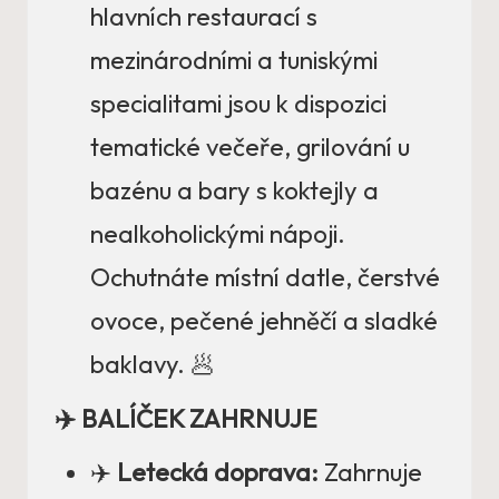
hlavních restaurací s
mezinárodními a tuniskými
specialitami jsou k dispozici
tematické večeře, grilování u
bazénu a bary s koktejly a
nealkoholickými nápoji.
Ochutnáte místní datle, čerstvé
ovoce, pečené jehněčí a sladké
baklavy. 🥟
✈️ BALÍČEK ZAHRNUJE
✈️
Letecká doprava:
Zahrnuje