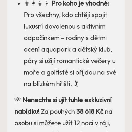
👨‍👩‍👧‍👦
Pro koho je vhodné:
Pro všechny, kdo chtějí spojit
luxusní dovolenou s aktivním
odpočinkem – rodiny s dětmi
ocení aquapark a dětský klub,
páry si užijí romantické večery u
moře a golfisté si přijdou na své
na blízkém hřišti. 🏌️
🌺
Nenechte si ujít tuhle exkluzivní
nabídku!
Za pouhých
38 618 Kč
na
osobu si můžete užít 12 nocí v ráji,