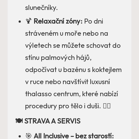
slunečníky.
🍹
Relaxační zóny:
Po dni
stráveném u moře nebo na
výletech se můžete schovat do
stínu palmových hájů,
odpočívat u bazénu s koktejlem
v ruce nebo navštívit luxusní
thalasso centrum, které nabízí
procedury pro tělo i duši. 🧖‍♀️
🍽️ STRAVA A SERVIS
🎯
All Inclusive – bez starostí: