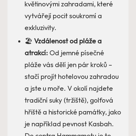
květinovými zahradami, které
vytvářejí pocit soukromí a
exkluzivity.
🏖️
Vzdálenost od pláže a
atrakcí:
Od jemné písečné
pláže vás dělí jen pár kroků –
stačí projít hotelovou zahradou
a jste u moře. V okolí najdete
tradiční suky (tržiště), golfová
hřiště a historické památky, jako
je například pevnost Kasbah.
Do centra Hammametu je to