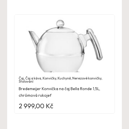
Čaj
,
Čaj a káva
,
Konvičky
,
Kuchyně
,
Nerezové konvičky
,
Stolování
Bredemeijer Konvička na čaj Bella Ronde 1,5L,
chrómová rukojeť
2 999,00
Kč