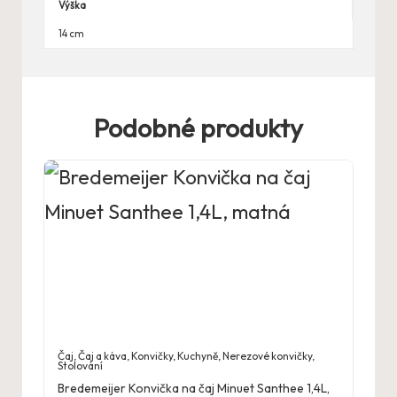
Výška
14 cm
Podobné produkty
Čaj
,
Čaj a káva
,
Konvičky
,
Kuchyně
,
Nerezové konvičky
,
Stolování
Bredemeijer Konvička na čaj Minuet Santhee 1,4L,