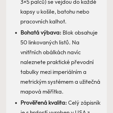
3×5 palců) se vejdou do každé
kapsy u košile, batohu nebo
pracovních kalhot.
Bohatá výbava:
Blok obsahuje
50 linkovaných listů. Na
vnitřních obálkách navíc
naleznete praktické převodní
tabulky mezi imperiálním a
metrickým systémem a užitečná
mapová měřítka.
Prověřená kvalita:
Celý zápisník
je s hrdostí vyroben v USA z