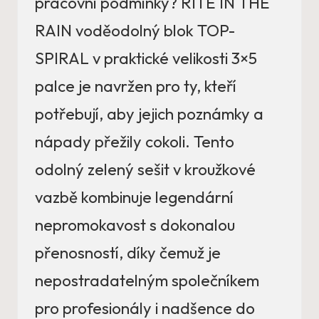
pracovní podmínky? RITE IN THE
RAIN voděodolný blok TOP-
SPIRAL v praktické velikosti 3×5
palce je navržen pro ty, kteří
potřebují, aby jejich poznámky a
nápady přežily cokoli. Tento
odolný zelený sešit v kroužkové
vazbě kombinuje legendární
nepromokavost s dokonalou
přenosností, díky čemuž je
nepostradatelným společníkem
pro profesionály i nadšence do