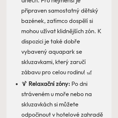
dnech. Pro nejmenší je
připraven samostatný dětský
bazének, zatímco dospělí si
mohou užívat klidnějších zón. K
dispozici je také dobře
vybavený aquapark se
skluzavkami, který zaručí
zábavu pro celou rodinu! 🎢
🍹
Relaxační zóny:
Po dni
stráveném u moře nebo na
skluzavkách si můžete
odpočinout v hotelové zahradě