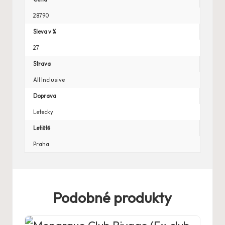
28790
Sleva v %
27
Strava
All Inclusive
Doprava
Letecky
Letiště
Praha
Podobné produkty