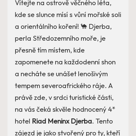
Vítejte na ostrově věčného léta,
kde se slunce mísí s vůní mořské soli
a orientálního koření! 🐪 Djerba,
perla Středozemního moře, je
přesně tím místem, kde
zapomenete na každodenní shon
a necháte se unášet lenošivým
tempem severoafrického ráje. A
právě zde, v srdci turistické části,
na vás čeká skvěle hodnocený 4*
hotel
Riad Meninx Djerba
. Tento
zájezd je jako stvořený pro ty, kteří