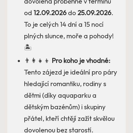
dovolená proběhne v termínu
od
12.09.2026
do
25.09.2026
.
To je celých 14 dní a 15 nocí
plných slunce, moře a pohody!
🏝️
👨‍👩‍👧‍👦
Pro koho je vhodné:
Tento zájezd je ideální pro páry
hledající romantiku, rodiny s
dětmi (díky aquaparku a
dětským bazénům) i skupiny
přátel, kteří chtějí zažít skvělou
dovolenou bez starostí.