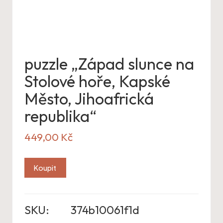
puzzle „Západ slunce na
Stolové hoře, Kapské
Město, Jihoafrická
republika“
449,00
Kč
Koupit
SKU:
374b10061f1d