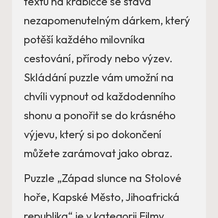
textu na krabičce se stává
nezapomenutelným dárkem, který
potěší každého milovníka
cestování, přírody nebo výzev.
Skládání puzzle vám umožní na
chvíli vypnout od každodenního
shonu a ponořit se do krásného
výjevu, který si po dokončení
můžete zarámovat jako obraz.
Puzzle „Západ slunce na Stolové
hoře, Kapské Město, Jihoafrická
republika“ je v kategorii Filmy,