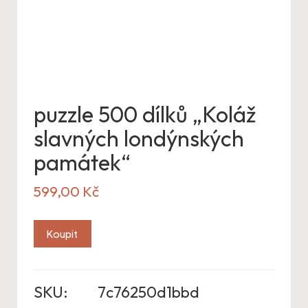
puzzle 500 dílků „Koláž
slavných londýnských
památek“
599,00
Kč
Koupit
SKU:
7c76250d1bbd