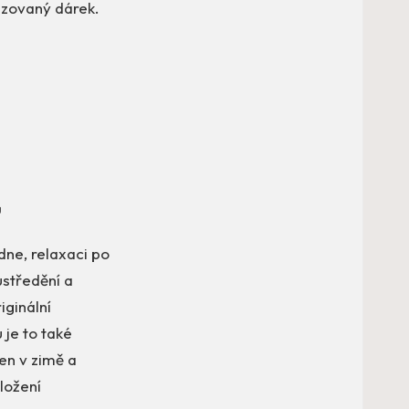
izovaný dárek.
ů
edne, relaxaci po
oustředění a
ginální
 je to také
Ben v zimě a
ložení