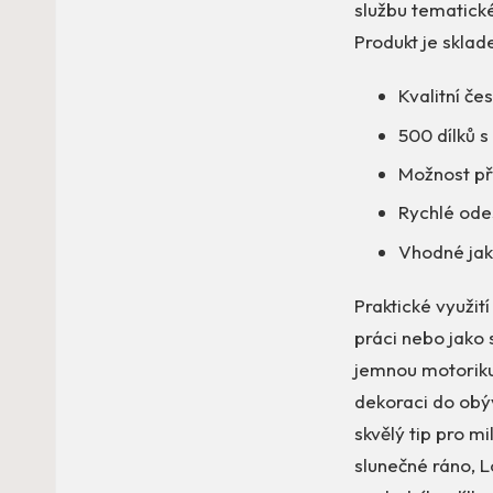
službu tematické
Produkt je sklad
Kvalitní če
500 dílků 
Možnost př
Rychlé ode
Vhodné jak
Praktické využit
práci nebo jako s
jemnou motoriku
dekoraci do obýv
skvělý tip pro mi
slunečné ráno, L