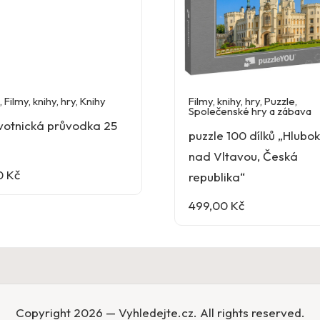
,
Filmy, knihy, hry
,
Knihy
Filmy, knihy, hry
,
Puzzle
,
Společenské hry a zábava
votnická průvodka 25
puzzle 100 dílků „Hlubo
nad Vltavou, Česká
0
Kč
republika“
499,00
Kč
Copyright 2026 — Vyhledejte.cz. All rights reserved.