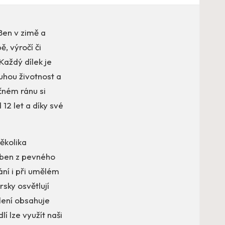
Ben v zimě a
, výročí či
Každý dílek je
uhou životnost a
čném ránu si
 12 let a díky své
několika
roben z pevného
ní i při umělém
sky osvětlují
lení obsahuje
í lze využít naši