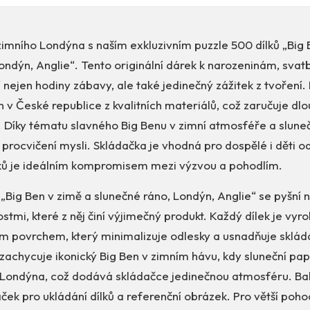
imního Londýna s naším exkluzivním puzzle 500 dílků „Big 
ondýn, Anglie“. Tento originální dárek k narozeninám, svatbě
nejen hodiny zábavy, ale také jedinečný zážitek z tvoření. 
 v České republice z kvalitních materiálů, což zaručuje dlo
. Díky tématu slavného Big Benu v zimní atmosféře a slune
i procvičení mysli. Skládačka je vhodná pro dospělé i děti od
ílků je ideálním kompromisem mezi výzvou a pohodlím.
 „Big Ben v zimě a slunečné ráno, Londýn, Anglie“ se pyšní 
ostmi, které z něj činí výjimečný produkt. Každý dílek je vy
m povrchem, který minimalizuje odlesky a usnadňuje skládá
 zachycuje ikonický Big Ben v zimním hávu, kdy sluneční papr
 Londýna, což dodává skládačce jedinečnou atmosféru. Ba
ček pro ukládání dílků a referenční obrázek. Pro větší pohodl