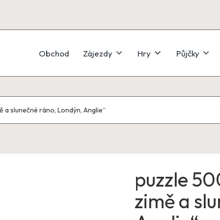
Obchod
Zájezdy
Hry
Půjčky
mě a slunečné ráno, Londýn, Anglie“
puzzle 50
zimě a sl