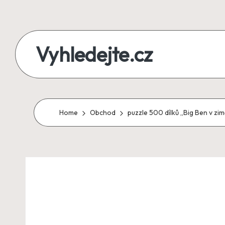
Skip
to
Vyhledejte.cz
content
zájezdy,
recenze,
produkty
Home
Obchod
puzzle 500 dílků „Big Ben v zi
i
půjčky
na
jednom
místě