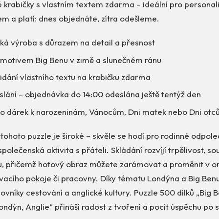
 krabičky s vlastním textem zdarma – ideální pro personal
em a platí: dnes objednáte, zítra odešleme.
ská výroba s důrazem na detail a přesnost
s motivem Big Benu v zimě a slunečném ránu
idání vlastního textu na krabičku zdarma
slání – objednávka do 14:00 odeslána ještě tentýž den
o dárek k narozeninám, Vánocům, Dni matek nebo Dni otc
í tohoto puzzle je široké – skvěle se hodí pro rodinné odpol
polečenská aktivita s přáteli. Skládání rozvíjí trpělivost, s
, přičemž hotový obraz můžete zarámovat a proměnit v ori
acího pokoje či pracovny. Díky tématu Londýna a Big Benu
lovníky cestování a anglické kultury. Puzzle 500 dílků „Big 
ondýn, Anglie“ přináší radost z tvoření a pocit úspěchu po s