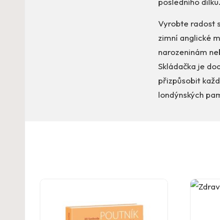
posledního dílku
Vyrobte radost 
zimní anglické 
narozeninám nebo
Skládačka je dod
přizpůsobit každ
londýnských pam