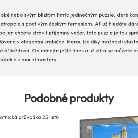
.
sobě nebo svým blízkým tímto jedinečným puzzle, které ko
metropole s poctivým českým řemeslem. Ať už hledáte dárek
 jen chcete strávit příjemný večer, toto puzzle je tou sp
ávána v elegantní krabičce, kterou lze díky možnosti vlastn
é příležitosti. Objednejte ještě dnes a už zítra se můžete p
átek a zimní atmosféry.
Podobné produkty