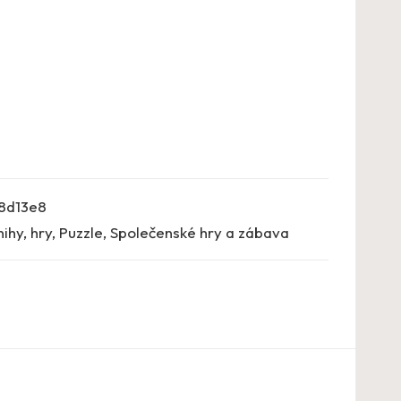
8d13e8
nihy, hry
,
Puzzle
,
Společenské hry a zábava