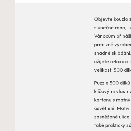
Objevte kouzlo z
slunečné ráno, L
Vánocům přináší 
precizně vyroben
snadné skládání
užijete relaxaci 
velikosti 500 d
Puzzle 500 dílků
klíčovými vlastn
kartonu s matný
osvětlení. Motiv
zasněžené ulice
také praktický sá