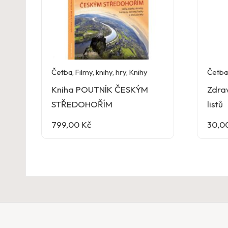
Četba
,
Filmy, knihy, hry
,
Knihy
Četba
Kniha POUTNÍK ČESKÝM
Zdra
STŘEDOHOŘÍM
listů
799,00
Kč
30,0