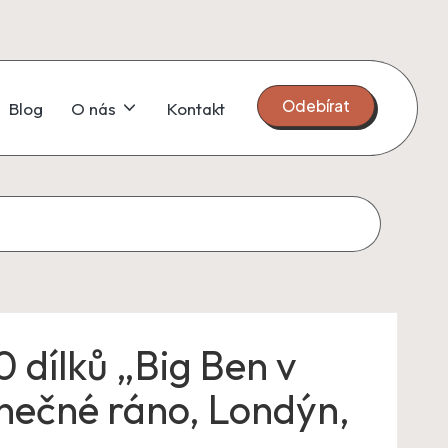
Odebírat
Blog
O nás
Kontakt
0 dílků „Big Ben v
unečné ráno, Londýn,