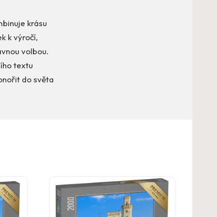
mbinuje krásu
 k výročí,
rávnou volbou.
ího textu
onořit do světa