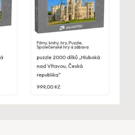
Filmy, knihy, hry
,
Puzzle
,
Společenské hry a zábava
ká
puzzle 2000 dílků „Hluboká
nad Vltavou, Česká
republika“
999,00
Kč