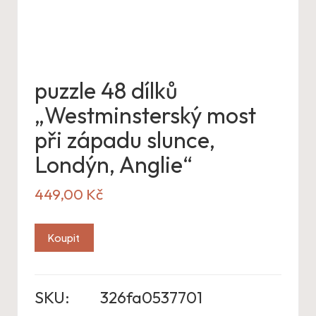
puzzle 48 dílků
„Westminsterský most
při západu slunce,
Londýn, Anglie“
449,00
Kč
Koupit
SKU:
326fa0537701