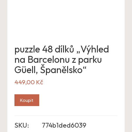
puzzle 48 dílků „Výhled
na Barcelonu z parku
Güell, Španělsko“
449,00
Kč
Koupit
SKU:
774b1ded6039