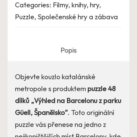
Categories:
Filmy, knihy, hry
,
Puzzle
,
Společenské hry a zábava
Popis
Objevte kouzlo katalánské
metropole s produktem
puzzle 48
dílků „Výhled na Barcelonu z parku
Güell, Španělsko“
. Toto originální
puzzle vás přenese na jedno z
nejikoničtějších míst Barcelony, kde