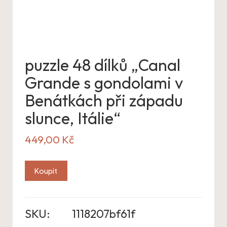
puzzle 48 dílků „Canal
Grande s gondolami v
Benátkách při západu
slunce, Itálie“
449,00
Kč
Koupit
SKU:
1118207bf61f