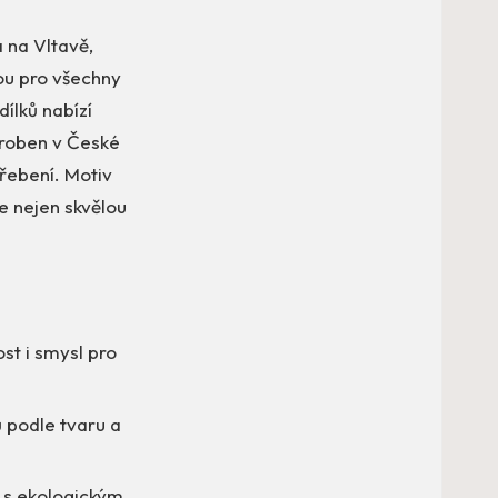
 na Vltavě,
bou pro všechny
dílků nabízí
yroben v České
třebení. Motiv
e nejen skvělou
ost i smysl pro
ů podle tvaru a
u s ekologickým