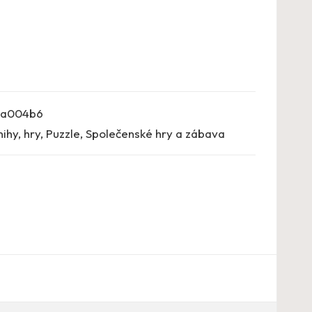
5a004b6
nihy, hry
,
Puzzle
,
Společenské hry a zábava