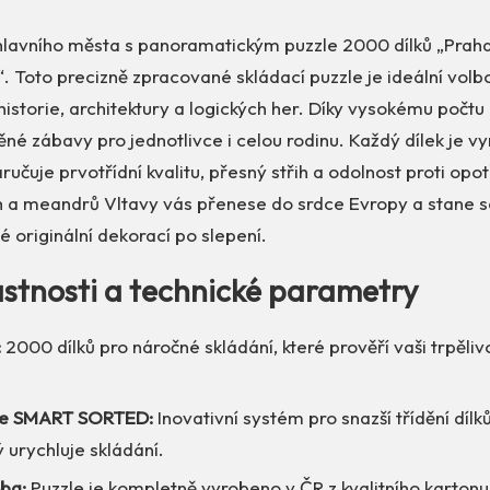
hlavního města s panoramatickým puzzle 2000 dílků „Praha
. Toto precizně zpracované skládací puzzle je ideální vol
historie, architektury a logických her. Díky vysokému počtu 
né zábavy pro jednotlivce i celou rodinu. Každý dílek je v
aručuje prvotřídní kvalitu, přesný střih a odolnost proti opo
h a meandrů Vltavy vás přenese do srdce Evropy a stane s
é originální dekorací po slepení.
lastnosti a technické parametry
:
2000 dílků pro náročné skládání, které prověří vaši trpěliv
ie SMART SORTED:
Inovativní systém pro snazší třídění dílk
ý urychluje skládání.
ba:
Puzzle je kompletně vyrobeno v ČR z kvalitního karton