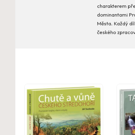
charakterem pře
dominantami Pra
Města. Každý díl
českého zpracov