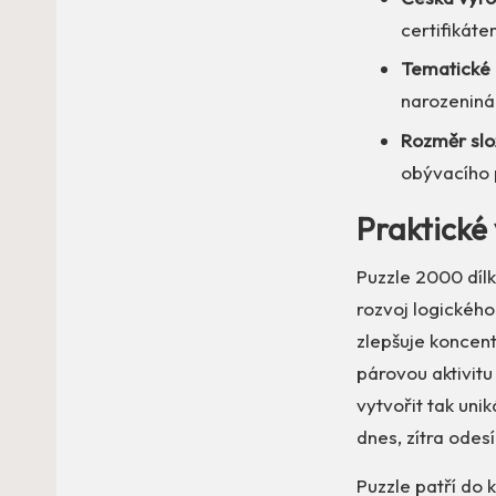
certifikáte
Tematické 
narozeniná
Rozměr slo
obývacího 
Praktické 
Puzzle 2000 dílk
rozvoj logického
zlepšuje koncent
párovou aktivit
vytvořit tak uni
dnes, zítra odesí
Puzzle patří do 