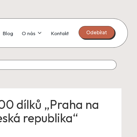
Odebírat
Blog
O nás
Kontakt
00 dílků „Praha na
eská republika“