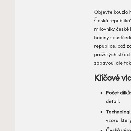
Objevte kouzlo 
Česká republika“
milovníky české 
hodiny soustředě
republice, což z
pražských střec
zábavou, ale tak
Klíčové v
Počet dílků
detail.
Technolog
vzoru, kter
Česká výro