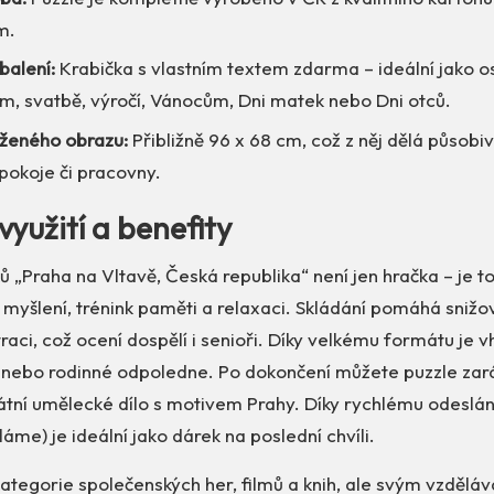
m.
balení:
Krabička s vlastním textem zdarma – ideální jako o
m, svatbě, výročí, Vánocům, Dni matek nebo Dni otců.
ženého obrazu:
Přibližně 96 x 68 cm, což z něj dělá působi
pokoje či pracovny.
využití a benefity
ů „Praha na Vltavě, Česká republika“ není jen hračka – je to
 myšlení, trénink paměti a relaxaci. Skládání pomáhá snižov
raci, což ocení dospělí i senioři. Díky velkému formátu je 
u nebo rodinné odpoledne. Po dokončení můžete puzzle za
kátní umělecké dílo s motivem Prahy. Díky rychlému odeslá
láme) je ideální jako dárek na poslední chvíli.
kategorie společenských her, filmů a knih, ale svým vzdělá