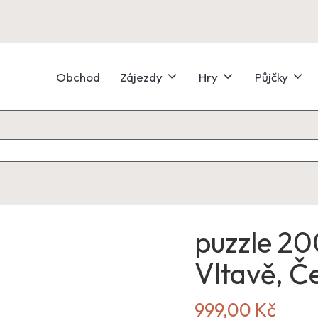
Obchod
Zájezdy
Hry
Půjčky
puzzle 20
Vltavě, Č
999,00
Kč