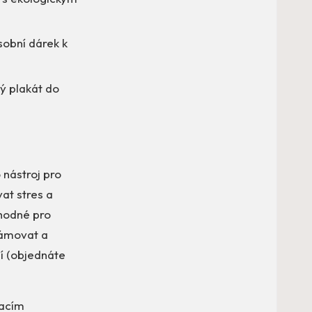
sobní dárek k
vý plakát do
 nástroj pro
at stres a
vhodné pro
rámovat a
ní (objednáte
vacím