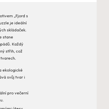
otivem „Fjord s
zzle je ideální
ých skládaček.
e stane
opádů. Každý
ný střih, což
 tvarech.
a ekologické
vá svůj tvar i
ální pro večerní
u.
strmými útesy