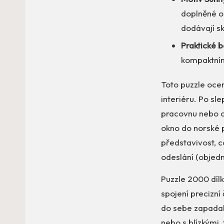
doplněné o
dodávají s
Praktické b
kompaktním 
Toto puzzle ocení
interiéru. Po sl
pracovnu nebo ch
okno do norské p
představivost, co
odeslání (objedná
Puzzle 2000 dílk
spojení precizní
do sebe zapadal 
nebo s blízkými,