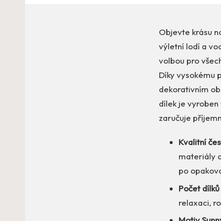
Objevte krásu no
výletní lodí a v
volbou pro všec
Díky vysokému po
dekorativním ob
dílek je vyroben
zaručuje příjemn
Kvalitní če
materiály a
po opakov
Počet dílk
relaxaci, r
Motiv Sunny