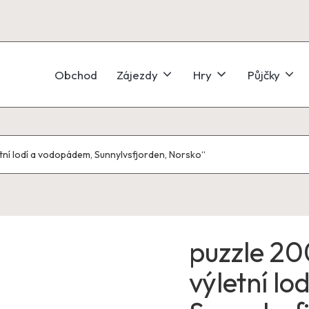
Obchod
Zájezdy
Hry
Půjčky
etní lodí a vodopádem, Sunnylvsfjorden, Norsko“
puzzle 20
výletní l