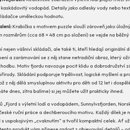
 kaskádovitý vodopád. Detaily jako odlesky vody nebo text
kládačce uměleckou hodnotu.
alení:
Krabička s motivem puzzle slouží zároveň jako úložný
rozměrům (cca 68 × 48 cm po složení) se vejde na běžný st
 nejen vášniví skládači, ale také ti, kteří hledají originální
epení a zarámování se z něj stane netradiční obraz, který oži
odbu. Motiv fjordu navozuje pocit klidu a dobrodružství zá
řírody. Skládání podporuje trpělivost, logické myšlení a p
ž z něj dělá smysluplnou aktivitu pro děti od 12 let i dospě
te dnes, zítra balíme) si jej můžete užít prakticky ihned.
ů „Fjord s výletní lodí a vodopádem, Sunnylvsfjorden, Nor
 české ruční práce a dechberoucího motivu. Každý dílek je 
s uspokojivým „cvaknutím“ a tvořil kompaktní celek. Ať už
 tento produkt vám přinese radost z objevování detailů – 