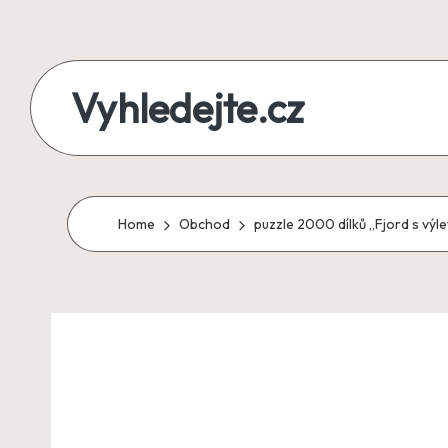
Skip
to
Vyhledejte.cz
content
zájezdy,
recenze,
produkty
Home
Obchod
puzzle 2000 dílků „Fjord s výl
i
půjčky
na
jednom
místě