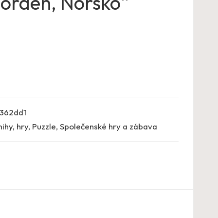
jorden, Norsko“
362dd1
nihy, hry
,
Puzzle
,
Společenské hry a zábava