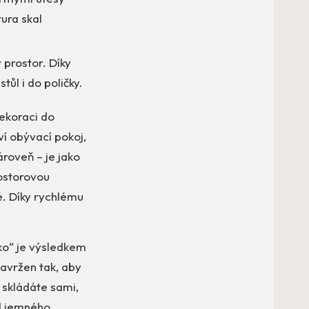
ura skal
 prostor. Díky
ůl i do poličky.
 dekoraci do
ví obývací pokoj,
roveň – je jako
rostorovou
lé. Díky rychlému
sko“ je výsledkem
navržen tak, aby
 skládáte sami,
od jemného