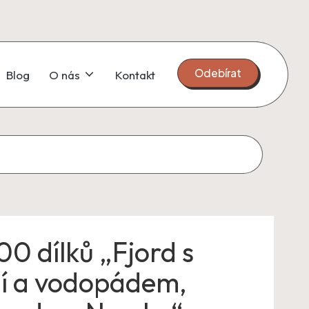
Odebírat
Blog
O nás
Kontakt
00 dílků „Fjord s
odí a vodopádem,