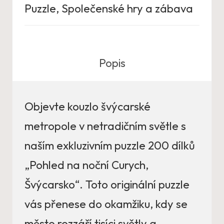
Puzzle
,
Společenské hry a zábava
Popis
Objevte kouzlo švýcarské
metropole v netradičním světle s
naším exkluzivním puzzle 200 dílků
„Pohled na noční Curych,
Švýcarsko“. Toto originální puzzle
vás přenese do okamžiku, kdy se
město rozzáří tisíci světly a