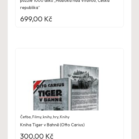
puzzle 1000 dílků „Hluboká nad Vltavou, Česká
republika“
699,00
Kč
Četba
,
Filmy, knihy, hry
,
Knihy
Kniha Tiger v Bahně (Otto Carius)
300,00
Kč