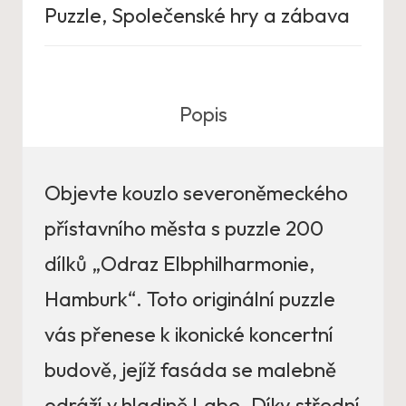
Puzzle
,
Společenské hry a zábava
Popis
Objevte kouzlo severoněmeckého
přístavního města s puzzle 200
dílků „Odraz Elbphilharmonie,
Hamburk“. Toto originální puzzle
vás přenese k ikonické koncertní
budově, jejíž fasáda se malebně
odráží v hladině Labe. Díky střední