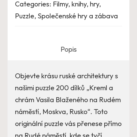
Categories:
Filmy, knihy, hry
,
Puzzle
,
Společenské hry a zábava
Popis
Objevte krásu ruské architektury s
našimi puzzle 200 dílků „Kreml a
chrám Vasila Blaženého na Rudém
náměstí, Moskva, Rusko“. Toto
originální puzzle vás přenese přímo
na Rudé náměstí, kde se tyčí