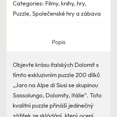
Categories:
Filmy, knihy, hry
,
Puzzle
,
Společenské hry a zábava
Popis
Objevte krásu italských Dolomit s
tímto exkluzivním puzzle 200 dílků
„Jaro na Alpe di Siusi se skupinou
Sassolungo, Dolomity, Itálie“. Toto
kvalitní puzzle přináší jedinečný
zážitek ze skládání, který ocení