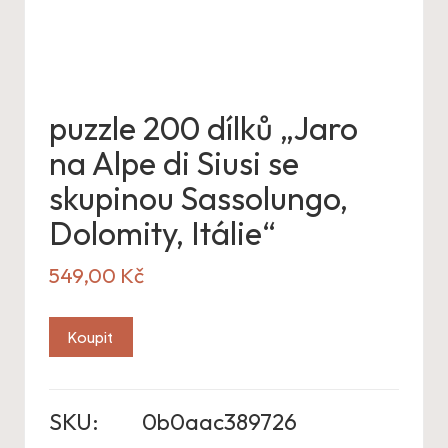
puzzle 200 dílků „Jaro
na Alpe di Siusi se
skupinou Sassolungo,
Dolomity, Itálie“
549,00
Kč
Koupit
SKU:
0b0aac389726