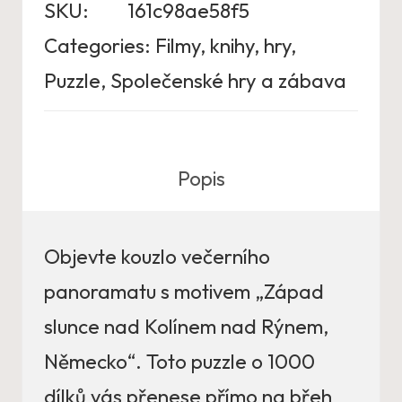
SKU:
161c98ae58f5
Categories:
Filmy, knihy, hry
,
Puzzle
,
Společenské hry a zábava
Popis
Objevte kouzlo večerního
panoramatu s motivem „Západ
slunce nad Kolínem nad Rýnem,
Německo“. Toto puzzle o 1000
dílků vás přenese přímo na břeh