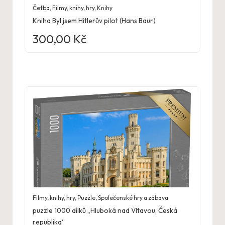
Četba
,
Filmy, knihy, hry
,
Knihy
Kniha Byl jsem Hitlerův pilot (Hans Baur)
300,00
Kč
Filmy, knihy, hry
,
Puzzle
,
Společenské hry a zábava
puzzle 1000 dílků „Hluboká nad Vltavou, Česká
republika“