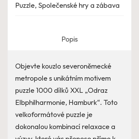
Puzzle
,
Společenské hry a zábava
Popis
Objevte kouzlo severoněmecké
metropole s unikátním motivem
puzzle 1000 dílků XXL „Odraz
Elbphilharmonie, Hamburk“. Toto
velkoformátové puzzle je
dokonalou kombinací relaxace a
výzvy, které vás přenese přímo k